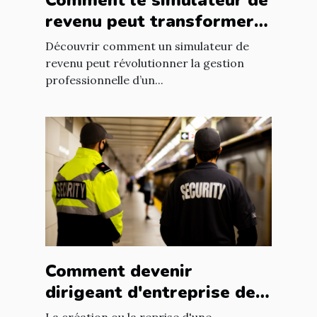
Comment le simulateur de
revenu peut transformer
la carrière d'un freelance
Découvrir comment un simulateur de
revenu peut révolutionner la gestion
professionnelle d’un...
Comment devenir
dirigeant d'entreprise de
sécurité privée avec une