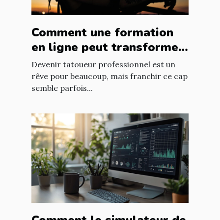
Comment une formation
en ligne peut transformer
les novices en tatoueurs
Devenir tatoueur professionnel est un
professionnels
rêve pour beaucoup, mais franchir ce cap
semble parfois...