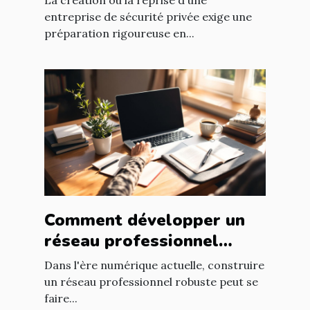
La création ou la reprise d'une
formation ?
entreprise de sécurité privée exige une
préparation rigoureuse en...
Comment développer un
réseau professionnel
puissant sans quitter
Dans l'ère numérique actuelle, construire
votre domicile
un réseau professionnel robuste peut se
faire...