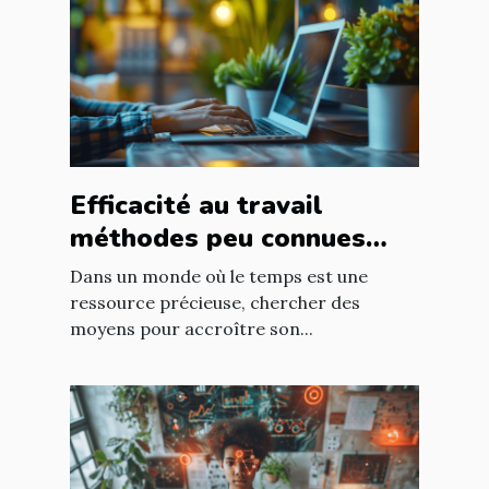
Efficacité au travail
méthodes peu connues
pour booster votre
Dans un monde où le temps est une
productivité
ressource précieuse, chercher des
moyens pour accroître son...