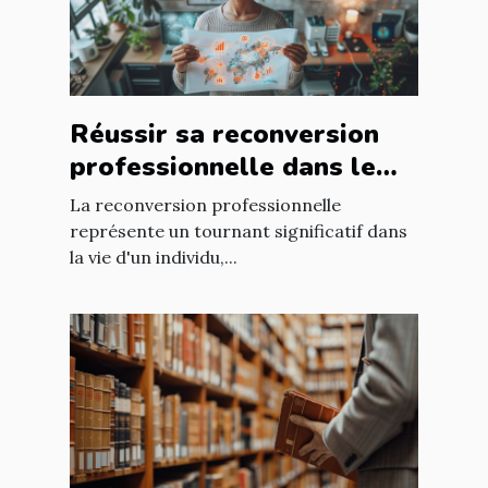
Réussir sa reconversion
professionnelle dans le
secteur technologique
La reconversion professionnelle
plan d'action et
représente un tournant significatif dans
la vie d'un individu,...
compétences requises