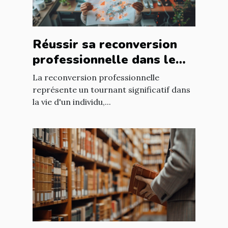
Réussir sa reconversion
professionnelle dans le
secteur technologique
La reconversion professionnelle
plan d'action et
représente un tournant significatif dans
la vie d'un individu,...
compétences requises