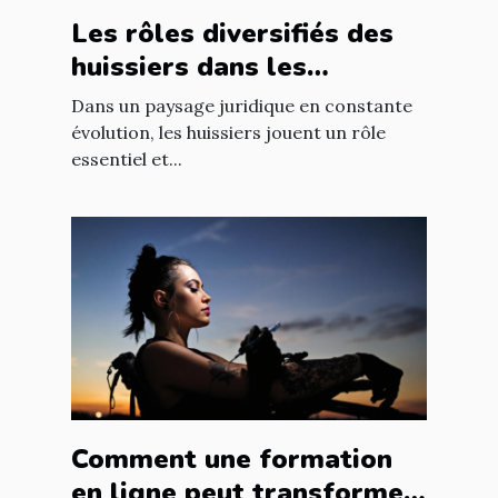
Les rôles diversifiés des
huissiers dans les
procédures juridiques
Dans un paysage juridique en constante
modernes
évolution, les huissiers jouent un rôle
essentiel et...
Comment une formation
en ligne peut transformer