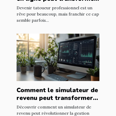
les novices en tatoueurs
Devenir tatoueur professionnel est un
professionnels
rêve pour beaucoup, mais franchir ce cap
semble parfois...
Comment le simulateur de
revenu peut transformer
la carrière d'un freelance
Découvrir comment un simulateur de
revenu peut révolutionner la gestion