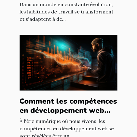
travail dans les logements
Dans un monde en constante évolution,
temporaires
les habitudes de travail se transforment
et s'adaptent à de...
Comment les compétences
en développement web
peuvent accélérer votre
À l'ère numérique où nous vivons, les
carrière
compétences en développement web se
sont révélées être un...