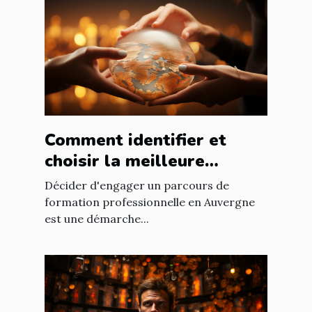
Comment identifier et
choisir la meilleure
formation professionnelle
Décider d'engager un parcours de
en Auvergne
formation professionnelle en Auvergne
est une démarche...