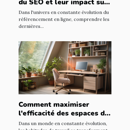
du SEO et leur impact sur
le développement
Dans l'univers en constante évolution du
professionnel dans le web
référencement en ligne, comprendre les
dernières...
Comment maximiser
l'efficacité des espaces de
travail dans les logements
Dans un monde en constante évolution,