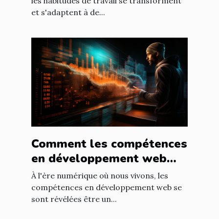
temporaires
les habitudes de travail se transforment
et s'adaptent à de...
Comment les compétences
en développement web
peuvent accélérer votre
À l'ère numérique où nous vivons, les
carrière
compétences en développement web se
sont révélées être un...