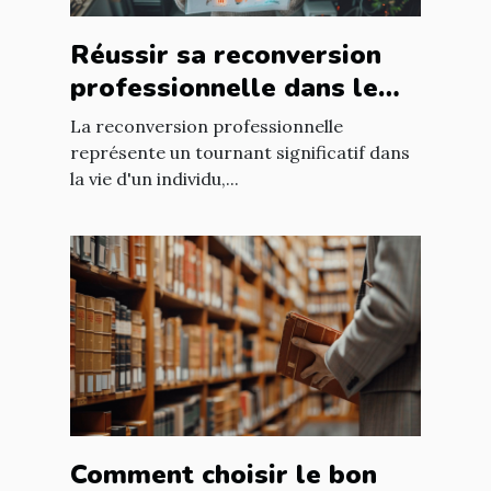
Réussir sa reconversion
professionnelle dans le
secteur technologique
La reconversion professionnelle
plan d'action et
représente un tournant significatif dans
la vie d'un individu,...
compétences requises
Comment choisir le bon