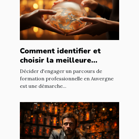
Comment identifier et
choisir la meilleure
formation professionnelle
Décider d'engager un parcours de
en Auvergne
formation professionnelle en Auvergne
est une démarche...