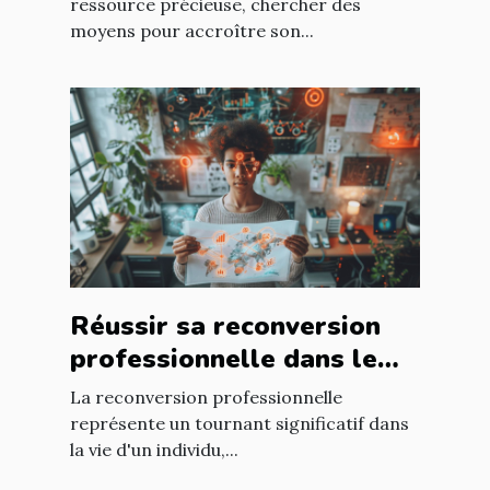
productivité
ressource précieuse, chercher des
moyens pour accroître son...
Réussir sa reconversion
professionnelle dans le
secteur technologique
La reconversion professionnelle
plan d'action et
représente un tournant significatif dans
la vie d'un individu,...
compétences requises