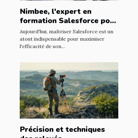
Nimbee, l'expert en
formation Salesforce pour
booster vos compétences
Aujourd'hui, maîtriser Salesforce est un
atout indispensable pour maximiser
l'efficacité de son...
Précision et techniques