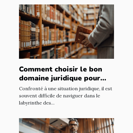
Comment choisir le bon
domaine juridique pour
votre situation légale ?
Confronté à une situation juridique, il est
souvent difficile de naviguer dans le
labyrinthe des...