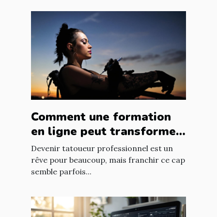
Comment une formation
en ligne peut transformer
les novices en tatoueurs
Devenir tatoueur professionnel est un
professionnels
rêve pour beaucoup, mais franchir ce cap
semble parfois...