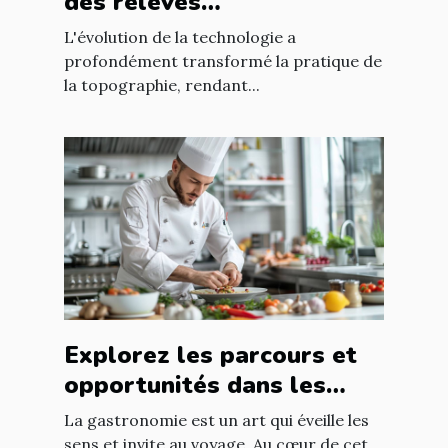
des relevés
topographiques modernes
L'évolution de la technologie a
profondément transformé la pratique de
la topographie, rendant...
Explorez les parcours et
opportunités dans les
métiers de bouche
La gastronomie est un art qui éveille les
sens et invite au voyage. Au cœur de cet