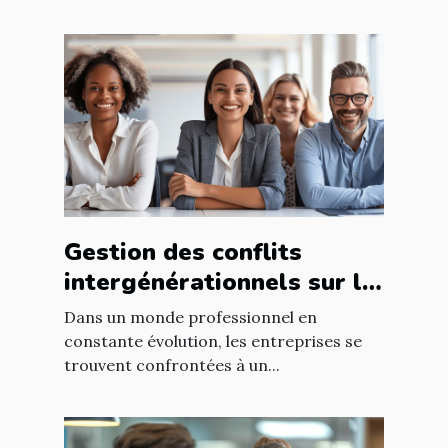
Gestion des conflits
intergénérationnels sur le
lieu de travail méthodes
Dans un monde professionnel en
et avantages pour les RH
constante évolution, les entreprises se
trouvent confrontées à un...