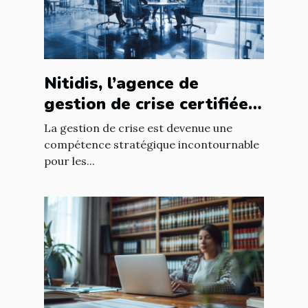
Nitidis, l’agence de
gestion de crise certifiée
Qualiopi
La gestion de crise est devenue une
compétence stratégique incontournable
pour les...