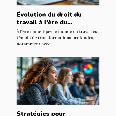
Évolution du droit du
travail à l'ère du
télétravail : enjeux et
À l'ère numérique, le monde du travail est
adaptations
témoin de transformations profondes,
notamment avec...
Stratégies pour