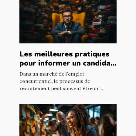
Les meilleures pratiques
pour informer un candidat
de son non-emploi en
Dans un marché de l'emploi
préservant sa motivation
concurrentiel, le processus de
recrutement peut souvent être un...