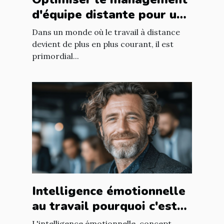
d'équipe distante pour une
productivité accrue
Dans un monde où le travail à distance
devient de plus en plus courant, il est
primordial...
Intelligence émotionnelle
au travail pourquoi c'est
un atout pour votre équipe
L'intelligence émotionnelle, concept