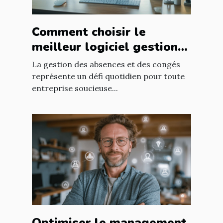
Comment choisir le
meilleur logiciel gestion
congés pour votre
La gestion des absences et des congés
entreprise ?
représente un défi quotidien pour toute
entreprise soucieuse...
Optimiser le management