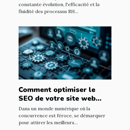
entreprises françaises
constante évolution, l'efficacité et la
fluidité des processus RH...
Comment optimiser le
SEO de votre site web
pour attirer les meilleurs
Dans un monde numérique où la
talents dans votre
concurrence est féroce, se démarquer
pour attirer les meilleurs...
entreprise