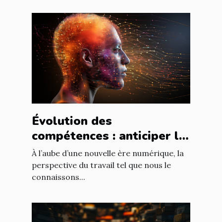
Évolution des
compétences : anticiper le
futur du travail à l'ère de
À l’aube d’une nouvelle ère numérique, la
l'IA
perspective du travail tel que nous le
connaissons...