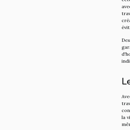
ave
tra
cré
évi
Des
gar
d'h
ind
Le
Ave
tra
con
la 
mêm