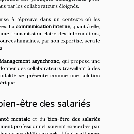
us par les collaborateurs éloignés.
t mise à l'épreuve dans un contexte où les
ées. La
communication interne
, quant à elle,
 une transmission claire des informations,
urces humaines, par son expertise, sera le
s.
Management asynchrone
, qui propose une
donner des collaborateurs travaillant à des
 modalité se présente comme une solution
érique.
bien-être des salariés
anté mentale
et du
bien-être des salariés
ement professionnel, souvent exacerbés par
hosociaux (RPS) auxquels il faut s'attaquer