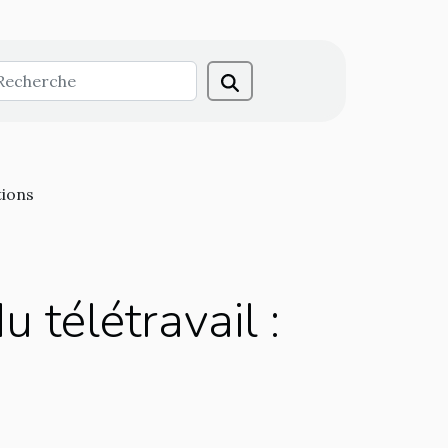
tions
u télétravail :