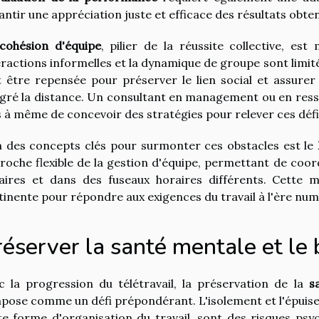
antir une appréciation juste et efficace des résultats obten
cohésion d'équipe
, pilier de la réussite collective, es
eractions informelles et la dynamique de groupe sont limit
t être repensée pour préserver le lien social et assurer
gré la distance. Un consultant en management ou en resso
s à même de concevoir des stratégies pour relever ces défi
n des concepts clés pour surmonter ces obstacles est le
roche flexible de la gestion d'équipe, permettant de coor
aires et dans des fuseaux horaires différents. Cette
tinente pour répondre aux exigences du travail à l'ère num
éserver la santé mentale et le 
c la progression du télétravail, la préservation de la
s
mpose comme un défi prépondérant. L'isolement et l'épuis
te forme d'organisation du travail, sont des risques psyc