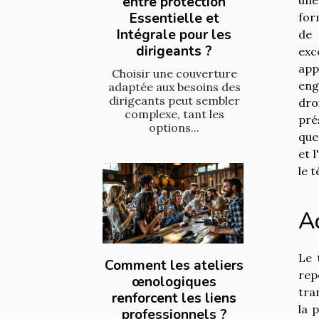
entre protection
Essentielle et
for
Intégrale pour les
de 
dirigeants ?
exc
app
Choisir une couverture
eng
adaptée aux besoins des
dirigeants peut sembler
dro
complexe, tant les
pré
options...
que
et 
le t
Ad
Le 
Comment les ateliers
rep
œnologiques
tra
renforcent les liens
la 
professionnels ?