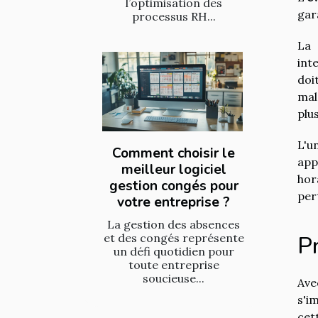
l’optimisation des
gar
processus RH...
La
int
doi
mal
plu
L'u
Comment choisir le
app
meilleur logiciel
hor
gestion congés pour
per
votre entreprise ?
La gestion des absences
Pr
et des congés représente
un défi quotidien pour
toute entreprise
soucieuse...
Ave
s'i
cet