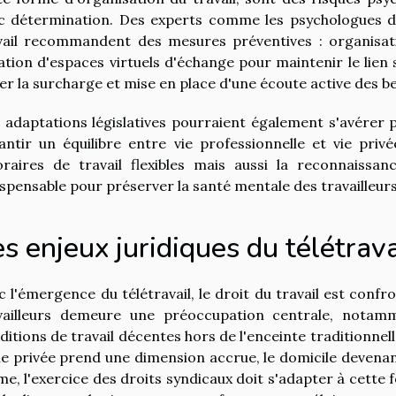
c détermination. Des experts comme les psychologues du 
vail recommandent des mesures préventives : organisat
ation d'espaces virtuels d'échange pour maintenir le lien s
ter la surcharge et mise en place d'une écoute active des 
 adaptations législatives pourraient également s'avérer pe
antir un équilibre entre vie professionnelle et vie priv
oraires de travail flexibles mais aussi la reconnaissa
ispensable pour préserver la santé mentale des travailleurs
s enjeux juridiques du télétrava
c l'émergence du télétravail, le droit du travail est conf
vailleurs demeure une préoccupation centrale, notam
ditions de travail décentes hors de l'enceinte traditionnel
vie privée prend une dimension accrue, le domicile devenant
e, l'exercice des droits syndicaux doit s'adapter à cette f