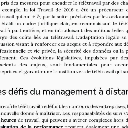
 pris des mesures pour encadrer le télétravail par des cha
 exemple, la loi Travail de 2016 a été un précurseur e
étravail qui ont été, par la suite, précisées par les ordon
 établi un cadre juridique clair, en reconnaissant le t
vail à part entière, et en introduisant des notions telles 
rge des coûts liés au télétravail. L'adaptation légale s
cussion visant à renforcer ces acquis et à répondre aux déf
fessionnelle et vie privée, la sécurité des données ou la 
solement. Ces évolutions législatives, impulsées par 
scients des enjeux, sont fondamentales pour accom
reprises et garantir une transition vers le télétravail qui so
es défis du management à dista
ère où le télétravail redéfinit les contours des entreprises, 
 nouvelle donne à maîtriser. Les responsabilités de suivi
 heures
de travail, qui peuvent s'avérer complexes hors 
valuation de la performance
requiert également une ada