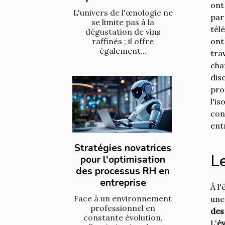
ont
L'univers de l'œnologie ne
par
se limite pas à la
tél
dégustation de vins
raffinés ; il offre
ont
également...
tra
cha
dis
pro
l'i
con
ent
Stratégies novatrices
L
pour l'optimisation
des processus RH en
entreprise
À l'
Face à un environnement
une
professionnel en
des
constante évolution,
L'
é