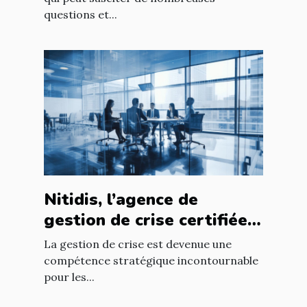
questions et...
Nitidis, l’agence de
gestion de crise certifiée
Qualiopi
La gestion de crise est devenue une
compétence stratégique incontournable
pour les...