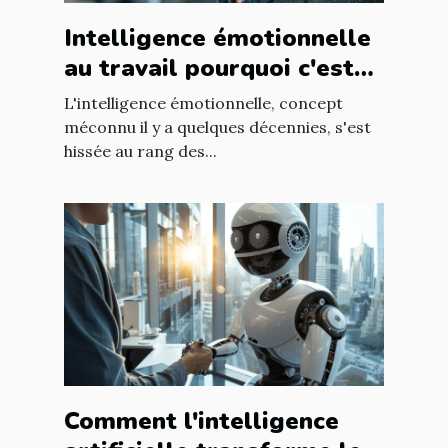
Intelligence émotionnelle
au travail pourquoi c'est
un atout pour votre équipe
L'intelligence émotionnelle, concept
RH
méconnu il y a quelques décennies, s'est
hissée au rang des...
Comment l'intelligence