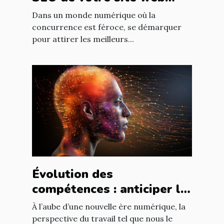
pour attirer les meilleurs
Dans un monde numérique où la
talents dans votre
concurrence est féroce, se démarquer
pour attirer les meilleurs...
entreprise
Évolution des
compétences : anticiper le
futur du travail à l'ère de
À l’aube d’une nouvelle ère numérique, la
l'IA
perspective du travail tel que nous le