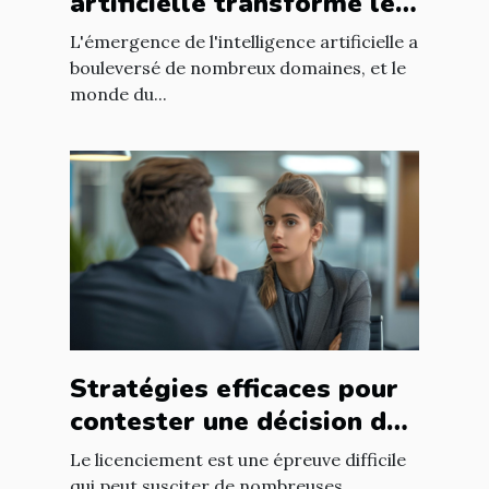
artificielle transforme les
méthodes de recrutement
L'émergence de l'intelligence artificielle a
bouleversé de nombreux domaines, et le
monde du...
Stratégies efficaces pour
contester une décision de
licenciement
Le licenciement est une épreuve difficile
qui peut susciter de nombreuses