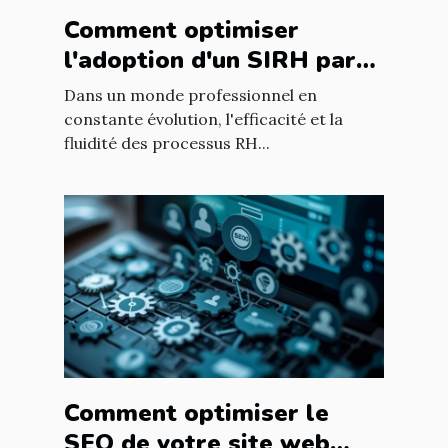
Comment optimiser
l'adoption d'un SIRH par
les employés dans les
Dans un monde professionnel en
entreprises françaises
constante évolution, l'efficacité et la
fluidité des processus RH...
Comment optimiser le
SEO de votre site web