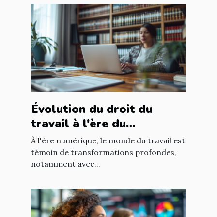
Évolution du droit du
travail à l'ère du
télétravail : enjeux et
À l'ère numérique, le monde du travail est
adaptations
témoin de transformations profondes,
notamment avec...