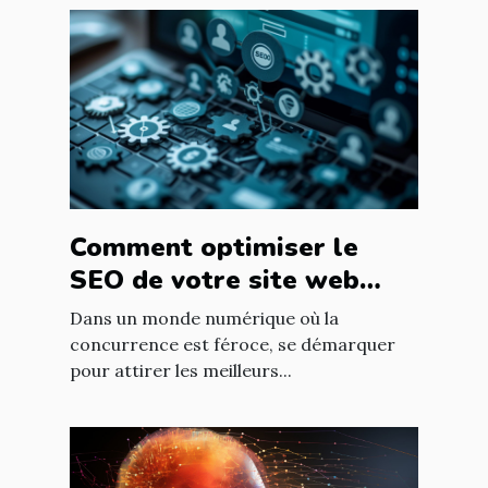
Comment optimiser le
SEO de votre site web
pour attirer les meilleurs
Dans un monde numérique où la
talents dans votre
concurrence est féroce, se démarquer
pour attirer les meilleurs...
entreprise