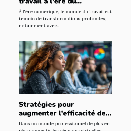
travail à l'ère du
télétravail : enjeux et
À l'ère numérique, le monde du travail est
adaptations
témoin de transformations profondes,
notamment avec...
Stratégies pour
augmenter l'efficacité des
réunions virtuelles en
Dans un monde professionnel de plus en
entreprise
plus connecté, les réunions virtuelles