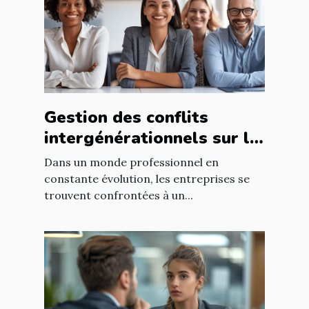
Gestion des conflits
intergénérationnels sur le
lieu de travail méthodes
Dans un monde professionnel en
et avantages pour les RH
constante évolution, les entreprises se
trouvent confrontées à un...