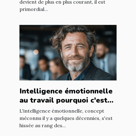
devient de plus en plus courant, il est
primordial...
Intelligence émotionnelle
au travail pourquoi c'est
un atout pour votre équipe
L'intelligence émotionnelle, concept
RH
méconnu il y a quelques décennies, s'est
hissée au rang des...