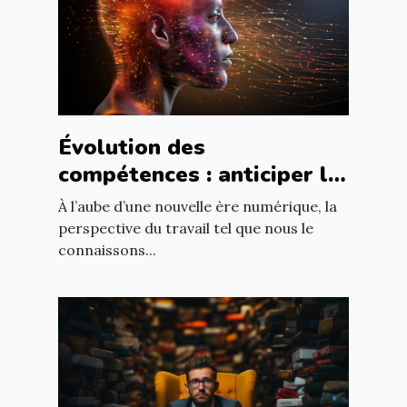
Évolution des
compétences : anticiper le
futur du travail à l'ère de
À l’aube d’une nouvelle ère numérique, la
l'IA
perspective du travail tel que nous le
connaissons...