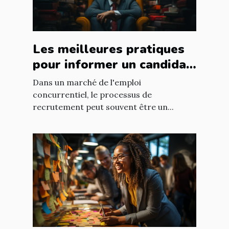
Les meilleures pratiques
pour informer un candidat
de son non-emploi en
Dans un marché de l'emploi
préservant sa motivation
concurrentiel, le processus de
recrutement peut souvent être un...