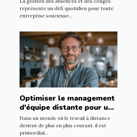
La gestion des absences et des congés
entreprise ?
représente un défi quotidien pour toute
entreprise soucieuse...
Optimiser le management
d'équipe distante pour une
productivité accrue
Dans un monde où le travail à distance
devient de plus en plus courant, il est
primordial...