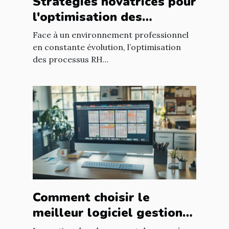
Stratégies novatrices pour
l'optimisation des
processus RH en
Face à un environnement professionnel
entreprise
en constante évolution, l’optimisation
des processus RH...
Comment choisir le
meilleur logiciel gestion
congés pour votre