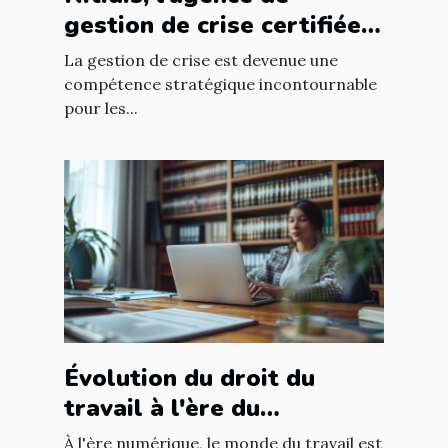
gestion de crise certifiée
Qualiopi
La gestion de crise est devenue une
compétence stratégique incontournable
pour les...
Évolution du droit du
travail à l'ère du
télétravail : enjeux et
À l'ère numérique, le monde du travail est