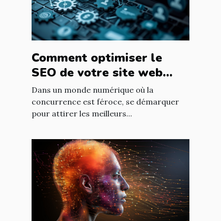
Comment optimiser le
SEO de votre site web
pour attirer les meilleurs
Dans un monde numérique où la
talents dans votre
concurrence est féroce, se démarquer
pour attirer les meilleurs...
entreprise