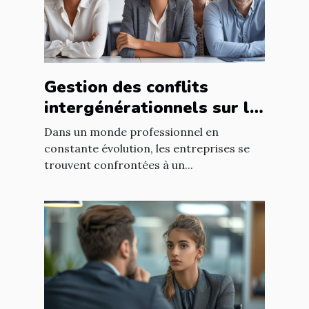
Gestion des conflits
intergénérationnels sur le
lieu de travail méthodes
Dans un monde professionnel en
et avantages pour les RH
constante évolution, les entreprises se
trouvent confrontées à un...