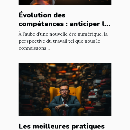
Évolution des
compétences : anticiper le
futur du travail à l'ère de
À l’aube d’une nouvelle ère numérique, la
l'IA
perspective du travail tel que nous le
connaissons...
Les meilleures pratiques