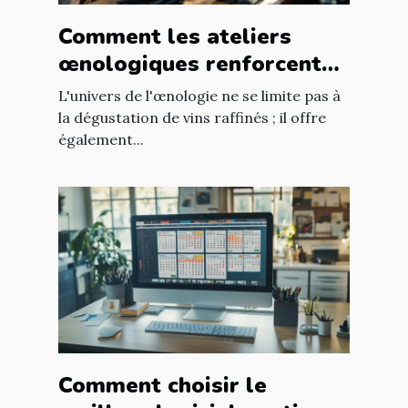
Comment les ateliers
œnologiques renforcent
les liens professionnels ?
L'univers de l'œnologie ne se limite pas à
la dégustation de vins raffinés ; il offre
également...
Comment choisir le