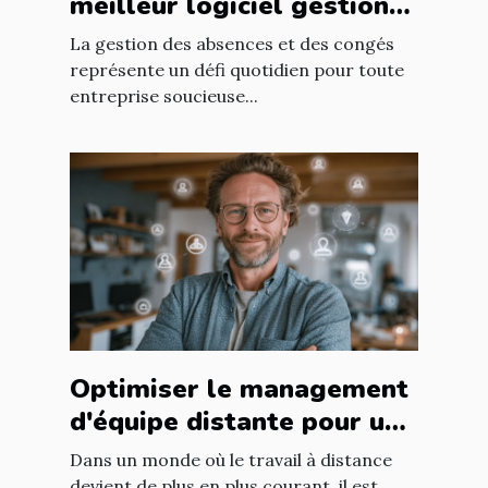
meilleur logiciel gestion
congés pour votre
La gestion des absences et des congés
entreprise ?
représente un défi quotidien pour toute
entreprise soucieuse...
Optimiser le management
d'équipe distante pour une
productivité accrue
Dans un monde où le travail à distance
devient de plus en plus courant, il est