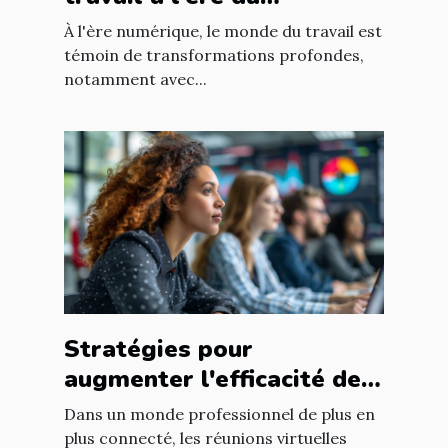
télétravail : enjeux et
À l'ère numérique, le monde du travail est
adaptations
témoin de transformations profondes,
notamment avec...
Stratégies pour
augmenter l'efficacité des
réunions virtuelles en
Dans un monde professionnel de plus en
entreprise
plus connecté, les réunions virtuelles