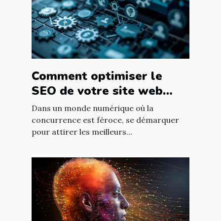
Comment optimiser le
SEO de votre site web
pour attirer les meilleurs
Dans un monde numérique où la
talents dans votre
concurrence est féroce, se démarquer
pour attirer les meilleurs...
entreprise