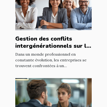
Gestion des conflits
intergénérationnels sur le
lieu de travail méthodes
Dans un monde professionnel en
et avantages pour les RH
constante évolution, les entreprises se
trouvent confrontées à un...