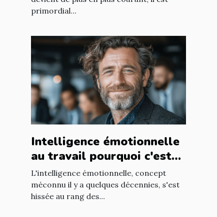
primordial...
Intelligence émotionnelle
au travail pourquoi c'est
un atout pour votre équipe
L'intelligence émotionnelle, concept
RH
méconnu il y a quelques décennies, s'est
hissée au rang des...