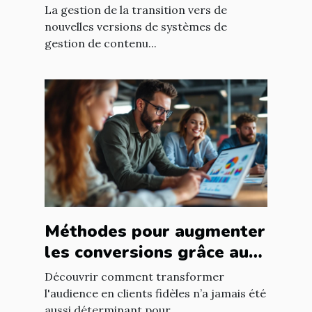
nouvelles versions de
La gestion de la transition vers de
systèmes de gestion de
nouvelles versions de systèmes de
gestion de contenu...
contenu ?
Méthodes pour augmenter
les conversions grâce au
ciblage marketing
Découvrir comment transformer
l'audience en clients fidèles n’a jamais été
aussi déterminant pour...