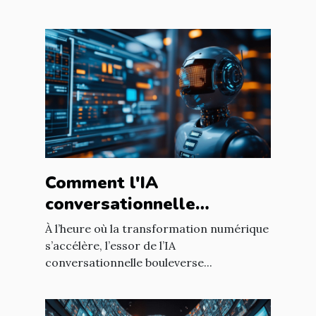
Comment l'IA
conversationnelle
révolutionne l'expérience
À l’heure où la transformation numérique
utilisateur sur les sites
s’accélère, l’essor de l’IA
conversationnelle bouleverse...
web