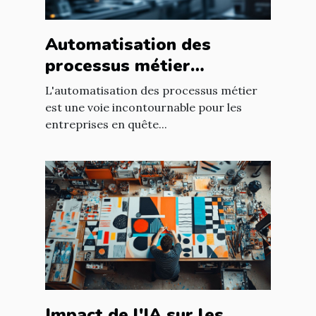
Automatisation des
processus métier
comment transformer
L'automatisation des processus métier
votre entreprise
est une voie incontournable pour les
entreprises en quête...
Impact de l'IA sur les