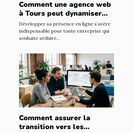
Comment une agence web
à Tours peut dynamiser
votre entreprise locale
Développer sa présence en ligne s’avère
indispensable pour toute entreprise qui
souhaite séduire...
Comment assurer la
transition vers les