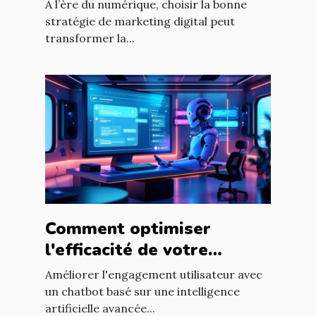
pour votre entreprise ?
À l’ère du numérique, choisir la bonne
stratégie de marketing digital peut
transformer la...
Comment optimiser
l'efficacité de votre
chatbot GPT pour
Améliorer l'engagement utilisateur avec
améliorer l'engagement
un chatbot basé sur une intelligence
artificielle avancée...
utilisateur