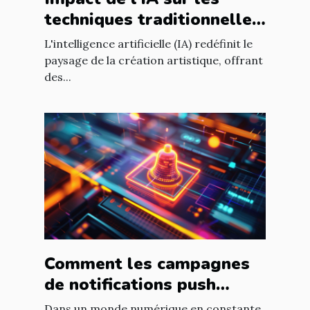
techniques traditionnelles
de création artistique
L'intelligence artificielle (IA) redéfinit le
paysage de la création artistique, offrant
des...
Comment les campagnes
de notifications push
peuvent dynamiser le
Dans un monde numérique en constante