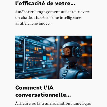
l'efficacité de votre
chatbot GPT pour
Améliorer l'engagement utilisateur avec
améliorer l'engagement
un chatbot basé sur une intelligence
artificielle avancée...
utilisateur
Comment l'IA
conversationnelle
révolutionne l'expérience
À l’heure où la transformation numérique