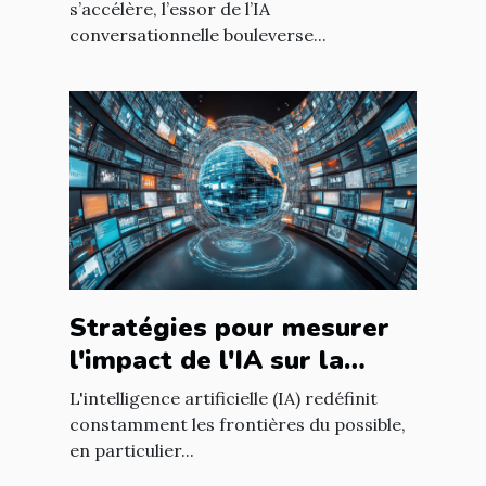
utilisateur sur les sites
s’accélère, l’essor de l’IA
conversationnelle bouleverse...
web
Stratégies pour mesurer
l'impact de l'IA sur la
qualité du contenu en
L'intelligence artificielle (IA) redéfinit
ligne
constamment les frontières du possible,
en particulier...