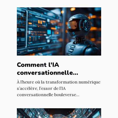
Comment l'IA
conversationnelle
révolutionne l'expérience
À l’heure où la transformation numérique
utilisateur sur les sites
s’accélère, l’essor de l’IA
conversationnelle bouleverse...
web