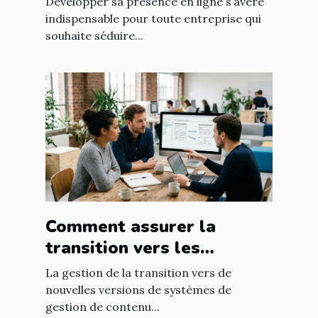
Développer sa présence en ligne s’avère
indispensable pour toute entreprise qui
souhaite séduire...
Comment assurer la
transition vers les
nouvelles versions de
La gestion de la transition vers de
systèmes de gestion de
nouvelles versions de systèmes de
gestion de contenu...
contenu ?