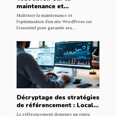
maintenance et
l'optimisation de sites
Maîtriser la maintenance et
WordPress
l’optimisation d’un site WordPress est
l’essentiel pour garantir ses...
Décryptage des stratégies
de référencement : Local
vs National
Le référencement demeure un enjeu