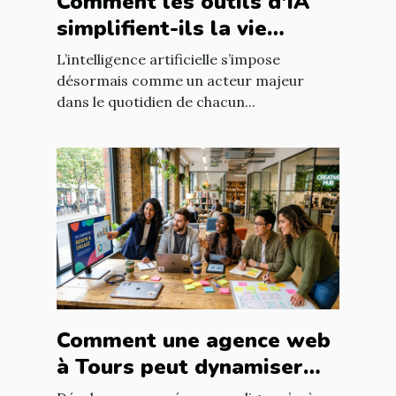
Comment les outils d'IA
simplifient-ils la vie
quotidienne ?
L’intelligence artificielle s’impose
désormais comme un acteur majeur
dans le quotidien de chacun...
Comment une agence web
à Tours peut dynamiser
votre entreprise locale