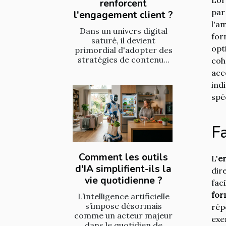
renforcent
par
l'engagement client ?
l'a
Dans un univers digital
for
saturé, il devient
opt
primordial d'adopter des
stratégies de contenu...
coh
acc
ind
spé
Fa
Comment les outils
L'
e
d'IA simplifient-ils la
dir
vie quotidienne ?
fac
for
L’intelligence artificielle
s’impose désormais
rép
comme un acteur majeur
exe
dans le quotidien de