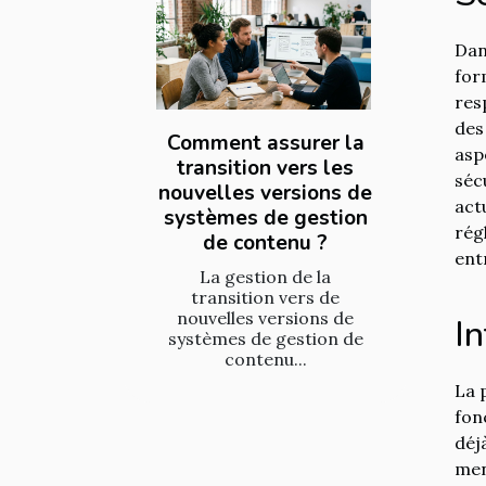
Dan
for
res
des
Comment assurer la
asp
transition vers les
séc
nouvelles versions de
act
systèmes de gestion
rég
de contenu ?
ent
La gestion de la
transition vers de
nouvelles versions de
In
systèmes de gestion de
contenu...
La 
fon
déj
men