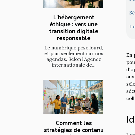
Sé
L’hébergement
éthique : vers une
In
transition digitale
responsable
Le numérique pèse lourd,
et plus seulement sur nos
En 
agendas. Selon l’Agence
pou
internationale de...
d'o
aux
sél
séc
col
Id
Comment les
stratégies de contenu
Lor