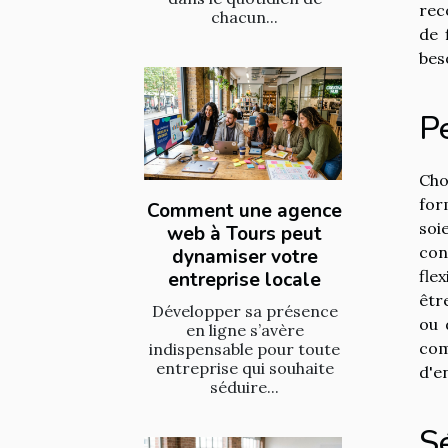
rec
chacun...
de 
beso
Pe
Cho
for
Comment une agence
soi
web à Tours peut
con
dynamiser votre
fle
entreprise locale
êtr
Développer sa présence
ou 
en ligne s’avère
com
indispensable pour toute
entreprise qui souhaite
d'e
séduire...
Sé