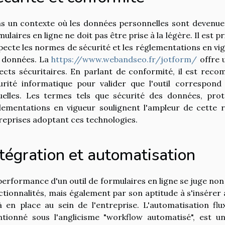
s un contexte où les données personnelles sont devenues 
mulaires en ligne ne doit pas être prise à la légère. Il est p
pecte les normes de sécurité et les réglementations en v
 données. La
https://www.webandseo.fr/jotform/
offre 
ects sécuritaires. En parlant de conformité, il est rec
urité informatique pour valider que l'outil correspond
uelles. Les termes tels que sécurité des données, pro
lementations en vigueur soulignent l'ampleur de cette r
reprises adoptant ces technologies.
tégration et automatisation
performance d'un outil de formulaires en ligne se juge non s
ctionnalités, mais également par son aptitude à s'insérer
à en place au sein de l'entreprise. L'automatisation fl
tionné sous l'anglicisme "workflow automatisé", est u