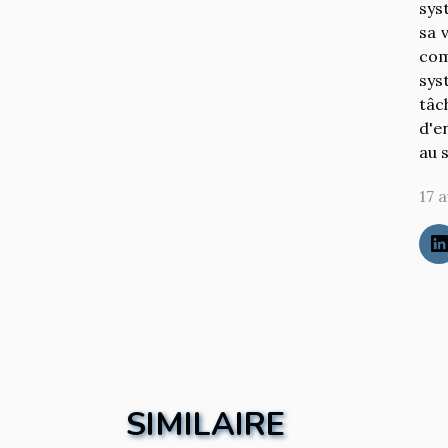
sys
sa 
com
sys
tâc
d'e
au 
17 a
SIMILAIRE