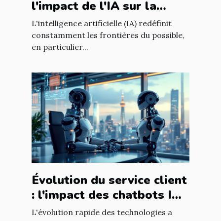
l'impact de l'IA sur la
qualité du contenu en
L'intelligence artificielle (IA) redéfinit
ligne
constamment les frontières du possible,
en particulier...
Évolution du service client
: l'impact des chatbots IA
sur l'expérience utilisateur
L'évolution rapide des technologies a