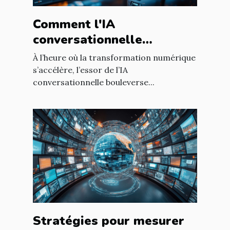
Comment l'IA
conversationnelle
révolutionne l'expérience
À l’heure où la transformation numérique
utilisateur sur les sites
s’accélère, l’essor de l’IA
conversationnelle bouleverse...
web
Stratégies pour mesurer