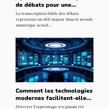
de débats pour une
fidélité accrue ?
La transcription fidèle des débats
représente un défi majeur dans le monde
numérique actuel....
Comment les technologies
modernes facilitent-elles
la détection d'espionnage
Détecter l'espionnage n'a jamais été