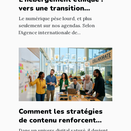
vers une transition
digitale responsable
Le numérique pèse lourd, et plus
seulement sur nos agendas. Selon
l’Agence internationale de...
Comment les stratégies
de contenu renforcent
l'engagement client ?
Dans un univers digital saturé, il devient