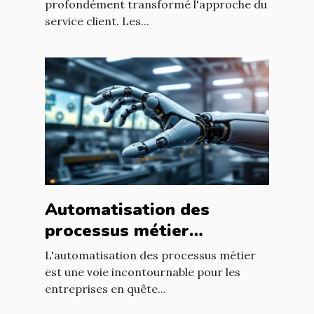
profondément transformé l'approche du
service client. Les...
Automatisation des
processus métier
comment transformer
L'automatisation des processus métier
votre entreprise
est une voie incontournable pour les
entreprises en quête...