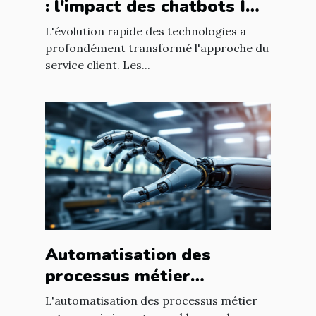
: l'impact des chatbots IA
sur l'expérience utilisateur
L'évolution rapide des technologies a
profondément transformé l'approche du
service client. Les...
Automatisation des
processus métier
comment transformer
L'automatisation des processus métier