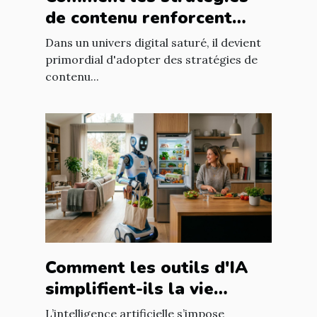
de contenu renforcent
l'engagement client ?
Dans un univers digital saturé, il devient
primordial d'adopter des stratégies de
contenu...
Comment les outils d'IA
simplifient-ils la vie
quotidienne ?
L’intelligence artificielle s’impose