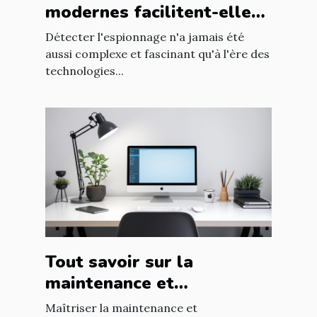
modernes facilitent-elles
la détection d'espionnage
Détecter l'espionnage n'a jamais été
?
aussi complexe et fascinant qu'à l'ère des
technologies...
Tout savoir sur la
maintenance et
l'optimisation de sites
Maîtriser la maintenance et