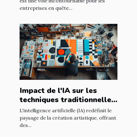
votre entreprise
est une voie incontournable pour les
entreprises en quête...
Impact de l'IA sur les
techniques traditionnelles
de création artistique
L'intelligence artificielle (IA) redéfinit le
paysage de la création artistique, offrant
des...