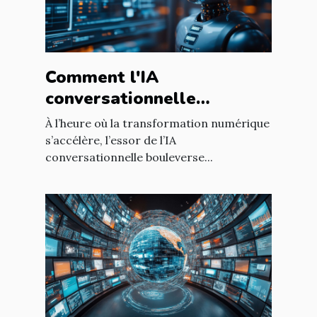
Comment l'IA
conversationnelle
révolutionne l'expérience
À l’heure où la transformation numérique
utilisateur sur les sites
s’accélère, l’essor de l’IA
conversationnelle bouleverse...
web