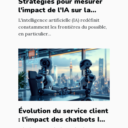
Stratégies pour mesurer
l'impact de l'IA sur la
qualité du contenu en
L'intelligence artificielle (IA) redéfinit
ligne
constamment les frontières du possible,
en particulier...
Évolution du service client
: l'impact des chatbots IA
sur l'expérience utilisateur