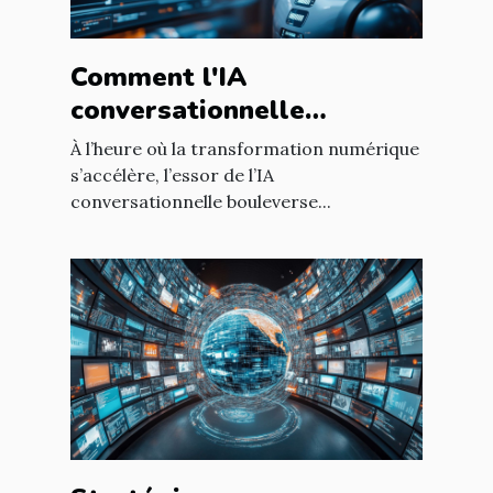
Comment l'IA
conversationnelle
révolutionne l'expérience
À l’heure où la transformation numérique
utilisateur sur les sites
s’accélère, l’essor de l’IA
conversationnelle bouleverse...
web