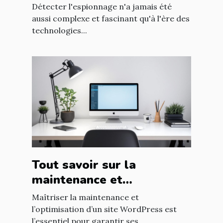
la détection d'espionnage
Détecter l'espionnage n'a jamais été
?
aussi complexe et fascinant qu'à l'ère des
technologies...
Tout savoir sur la
maintenance et
l'optimisation de sites
Maîtriser la maintenance et
WordPress
l’optimisation d’un site WordPress est
l’essentiel pour garantir ses...