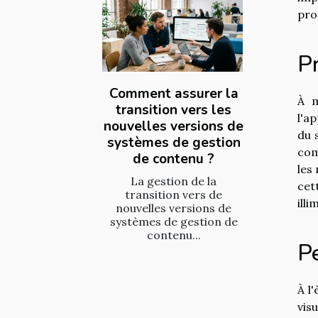
pro
Pr
Comment assurer la
À m
transition vers les
l'a
nouvelles versions de
du 
systèmes de gestion
com
de contenu ?
les
La gestion de la
cet
transition vers de
illi
nouvelles versions de
systèmes de gestion de
contenu...
P
À l
vis