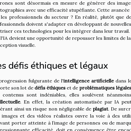
rones sont désormais en mesure de générer des images
tographies avec une efficacité stupéfiante. Cette avancée 
e les professionnels du secteur ? En réalité, plutôt que de
fessionnels doivent s'adapter en développant de nouvel
triser ces technologies pour les intégrer dans leur travail.
 l'IA devient une opportunité de repousser les limites de la 
ception visuelle.
s défis éthiques et légaux
progression fulgurante de l'
intelligence artificielle
dans le
orte son lot de
défis éthiques
et de
problématiques légale
s contenus sont indéniables, elles soulèvent néanmoi
llectuelle
. En effet, la création automatisée par IA peu
érant ainsi un risque non négligeable de
plagiat
. De surcr
 images et des vidéos réalistes ouvre la voie à des util
vant porter atteinte à l’image de personnes ou de marq
ressionnante efficacité, doit en conséquence être encadr