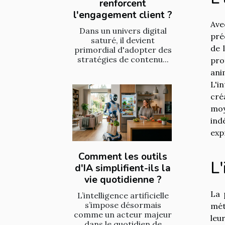
renforcent
l'engagement client ?
Ave
Dans un univers digital
pré
saturé, il devient
de 
primordial d'adopter des
stratégies de contenu...
pro
ani
L'i
cré
moy
ind
exp
Comment les outils
L'
d'IA simplifient-ils la
vie quotidienne ?
La 
L’intelligence artificielle
s’impose désormais
mét
comme un acteur majeur
leu
dans le quotidien de