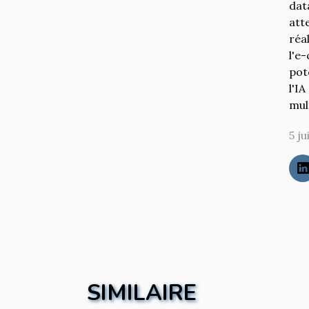
dat
att
réa
l'e
pot
l'I
mult
5 ju
SIMILAIRE