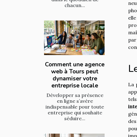
neu
chacun...
pho
ell
pro
maî
par
con
Comment une agence
Le
web à Tours peut
dynamiser votre
La 
entreprise locale
app
Développer sa présence
tel
en ligne s’avère
inte
indispensable pour toute
entreprise qui souhaite
gén
séduire...
des
pou
imp