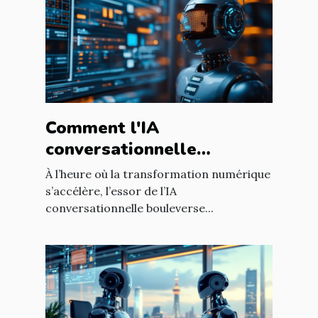
Comment l'IA
conversationnelle
révolutionne l'expérience
À l’heure où la transformation numérique
utilisateur sur les sites
s’accélère, l’essor de l’IA
conversationnelle bouleverse...
web