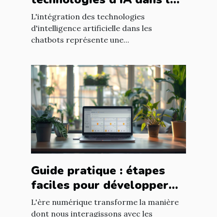
chatbots pour améliorer
L'intégration des technologies
l'engagement client
d'intelligence artificielle dans les
chatbots représente une...
Guide pratique : étapes
faciles pour développer
votre propre chatbot sans
L'ère numérique transforme la manière
programmation
dont nous interagissons avec les