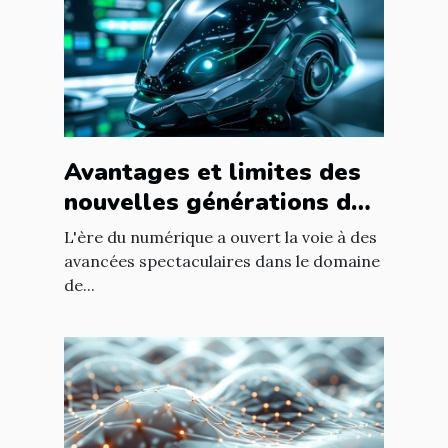
Avantages et limites des
nouvelles générations de
chatbots en milieu
L'ère du numérique a ouvert la voie à des
professionnel
avancées spectaculaires dans le domaine
de...