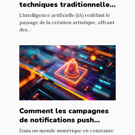
techniques traditionnelles
de création artistique
L'intelligence artificielle (IA) redéfinit le
paysage de la création artistique, offrant
des...
Comment les campagnes
de notifications push
peuvent dynamiser le
Dans un monde numérique en constante