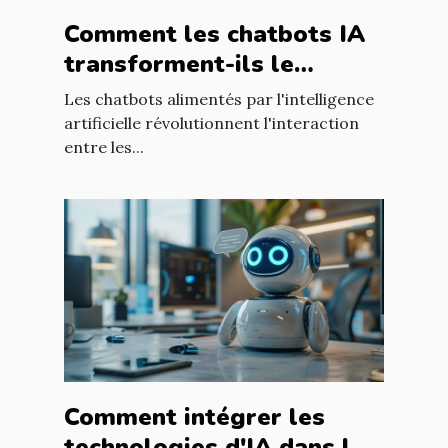
Comment les chatbots IA
transforment-ils le
service client moderne ?
Les chatbots alimentés par l'intelligence
artificielle révolutionnent l'interaction
entre les...
Comment intégrer les
technologies d'IA dans les