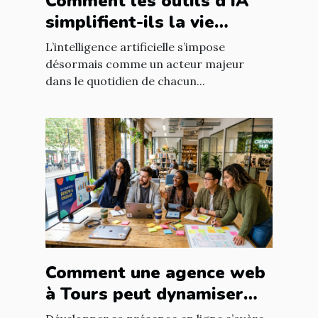
Comment les outils d'IA
simplifient-ils la vie
quotidienne ?
L’intelligence artificielle s’impose
désormais comme un acteur majeur
dans le quotidien de chacun...
Comment une agence web
à Tours peut dynamiser
votre entreprise locale