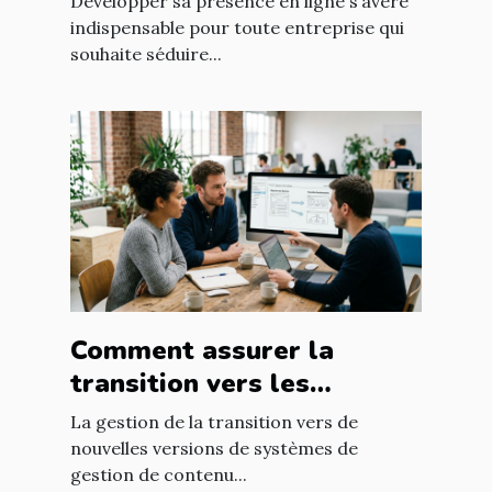
Développer sa présence en ligne s’avère
indispensable pour toute entreprise qui
souhaite séduire...
Comment assurer la
transition vers les
nouvelles versions de
La gestion de la transition vers de
systèmes de gestion de
nouvelles versions de systèmes de
gestion de contenu...
contenu ?