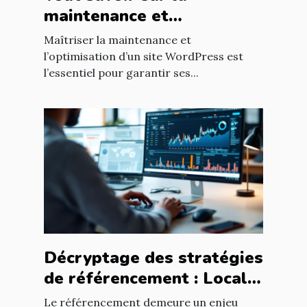
maintenance et
l'optimisation de sites
Maîtriser la maintenance et
WordPress
l’optimisation d’un site WordPress est
l’essentiel pour garantir ses...
Décryptage des stratégies
de référencement : Local
vs National
Le référencement demeure un enjeu