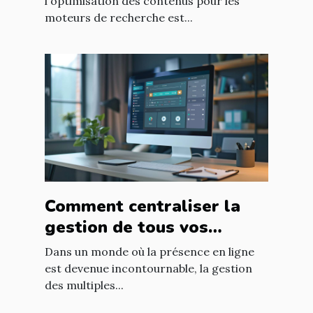
l'optimisation des contenus pour les
moteurs de recherche est...
Comment centraliser la
gestion de tous vos
réseaux sociaux en une
Dans un monde où la présence en ligne
seule plateforme
est devenue incontournable, la gestion
des multiples...