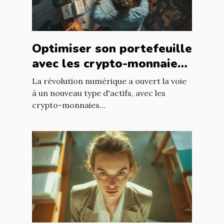
Optimiser son portefeuille
avec les crypto-monnaies
de niche à faible
La révolution numérique a ouvert la voie
capitalisation
à un nouveau type d'actifs, avec les
crypto-monnaies...