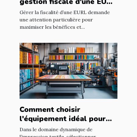
gestion fiscale d'une EURL
?
Gérer la fiscalité d’une EURL demande
une attention particulière pour
maximiser les bénéfices et...
Comment choisir
l'équipement idéal pour
votre atelier d'impression
Dans le domaine dynamique de
l’impression textile, sélectionner