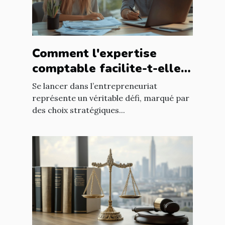
Comment l'expertise
comptable facilite-t-elle
le succès des nouveaux
Se lancer dans l’entrepreneuriat
entrepreneurs ?
représente un véritable défi, marqué par
des choix stratégiques...