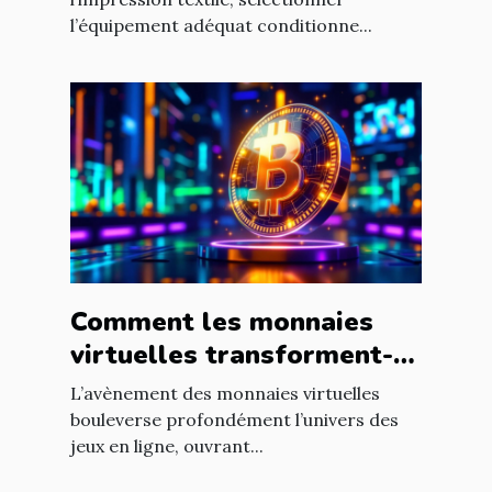
textile ?
l’équipement adéquat conditionne...
Comment les monnaies
virtuelles transforment-
elles les jeux en ligne ?
L’avènement des monnaies virtuelles
bouleverse profondément l’univers des
jeux en ligne, ouvrant...