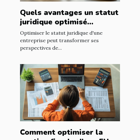
Quels avantages un statut
juridique optimisé
apporte-t-il à votre
Optimiser le statut juridique d'une
entreprise ?
entreprise peut transformer ses
perspectives de...
Comment optimiser la