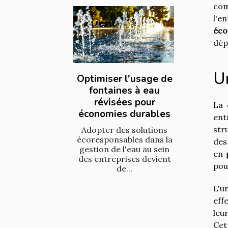
com
l'e
éco
dép
Un
Optimiser l'usage de
fontaines à eau
révisées pour
La 
économies durables
ent
str
Adopter des solutions
écoresponsables dans la
des
gestion de l'eau au sein
en
des entreprises devient
pou
de...
L'u
eff
leu
Cet