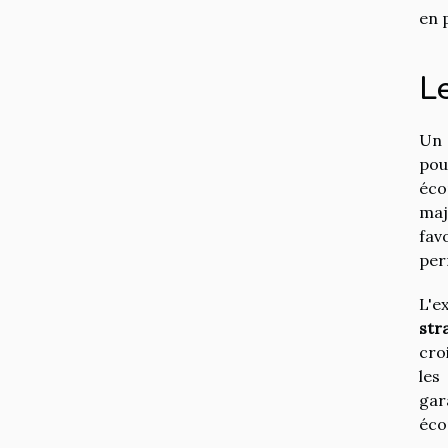
en 
Le
Un 
po
éco
maj
fav
per
L'e
str
cro
les
gar
éco