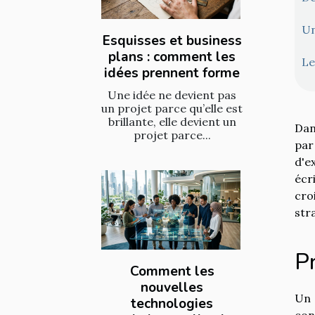
Un
Esquisses et business
plans : comment les
Le
idées prennent forme
Une idée ne devient pas
un projet parce qu’elle est
brillante, elle devient un
Dan
projet parce...
par
d'e
écr
cro
str
P
Comment les
nouvelles
Un 
technologies
con