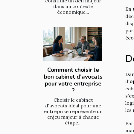
constitue un défi majeur
dans un contexte
En 
économique...
déc
dis
par
éco
De
Comment choisir le
Dan
bon cabinet d'avocats
d'
o
pour votre entreprise
cab
?
s'e
Choisir le cabinet
log
d'avocats idéal pour une
les
entreprise représente un
enjeu majeur à chaque
étape...
Par
man