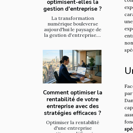
optimisent-elles la
exp
gestion d'entreprise ?
car
La transformation
une
numérique bouleverse
exp
aujourd'hui le paysage de
la gestion d'entreprise....
ent
non
spé
U
Fac
Comment optimiser la
par
rentabilité de votre
Dan
entreprise avec des
cap
stratégies efficaces ?
ass
fon
Optimiser la rentabilité
d'une entreprise
spé