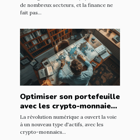
croissance et
de nombreux secteurs, et la finance ne
fait pas...
réglementation
Optimiser son portefeuille
avec les crypto-monnaies
de niche à faible
La révolution numérique a ouvert la voie
capitalisation
à un nouveau type d'actifs, avec les
crypto-monnaies...