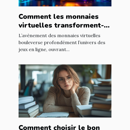
Comment les monnaies
virtuelles transforment-
elles les jeux en ligne ?
L’avènement des monnaies virtuelles
bouleverse profondément l’univers des
jeux en ligne, ouvrant...
Comment choisir le bon