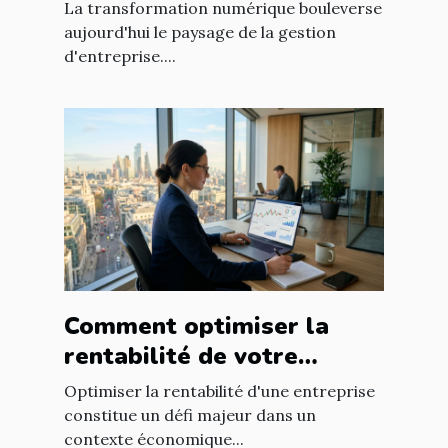
elles la gestion
La transformation numérique bouleverse
d'entreprise ?
aujourd'hui le paysage de la gestion
d'entreprise....
Comment optimiser la
rentabilité de votre
entreprise avec des
Optimiser la rentabilité d'une entreprise
stratégies efficaces ?
constitue un défi majeur dans un
contexte économique...