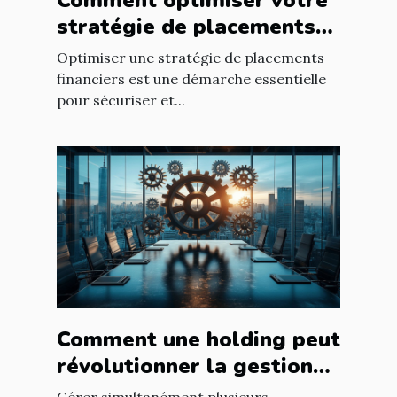
stratégie de placements
financiers ?
Optimiser une stratégie de placements
financiers est une démarche essentielle
pour sécuriser et...
Comment une holding peut
révolutionner la gestion
d’entreprises multiples ?
Gérer simultanément plusieurs