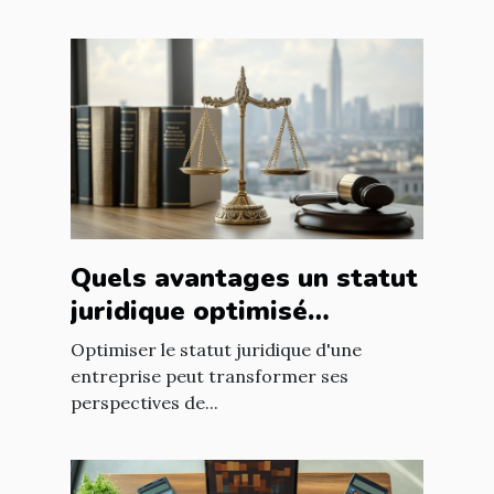
Quels avantages un statut
juridique optimisé
apporte-t-il à votre
Optimiser le statut juridique d'une
entreprise ?
entreprise peut transformer ses
perspectives de...