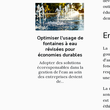
dév
out
édu
dem
En
Optimiser l'usage de
fontaines à eau
La 
révisées pour
gou
économies durables
d'a
Adopter des solutions
fon
écoresponsables dans la
res
gestion de l'eau au sein
des entreprises devient
une
de...
La 
son
est
éth