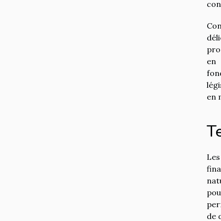
con
Con
dél
pro
en 
fon
lég
en 
T
Les
fin
nat
pou
per
de 