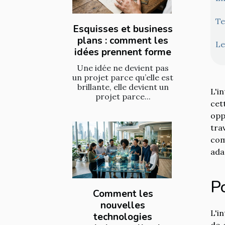
Te
Esquisses et business
plans : comment les
Le
idées prennent forme
Une idée ne devient pas
un projet parce qu’elle est
brillante, elle devient un
L'i
projet parce...
cet
opp
tra
com
ada
Po
Comment les
nouvelles
L'i
technologies
de 