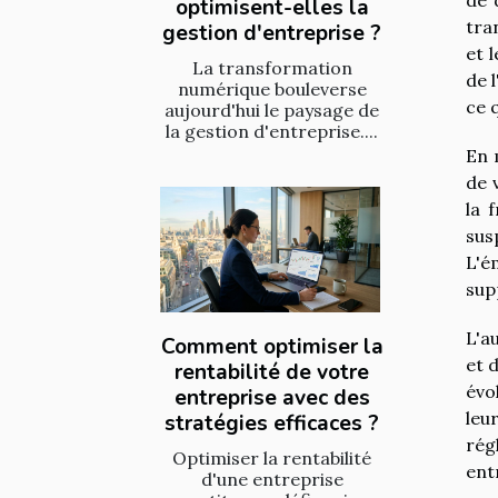
optimisent-elles la
tra
gestion d'entreprise ?
et 
La transformation
de 
numérique bouleverse
ce q
aujourd'hui le paysage de
la gestion d'entreprise....
En 
de 
la 
sus
L'é
sup
L'a
Comment optimiser la
et 
rentabilité de votre
évo
entreprise avec des
leu
stratégies efficaces ?
rég
Optimiser la rentabilité
ent
d'une entreprise