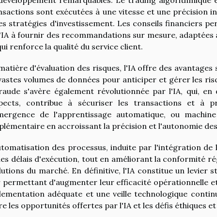
nsactions sont exécutées à une vitesse et une précision i
les stratégies d'investissement. Les conseils financiers pe
l'IA à fournir des recommandations sur mesure, adaptées au
ui renforce la qualité du service client.
matière d'évaluation des risques, l'IA offre des avantages 
vastes volumes de données pour anticiper et gérer les ri
fraude s'avère également révolutionnée par l'IA, qui, 
pects, contribue à sécuriser les transactions et à pré
mergence de l'apprentissage automatique, ou machine 
plémentaire en accroissant la précision et l'autonomie des
utomatisation des processus, induite par l'intégration de 
des délais d'exécution, tout en améliorant la conformité r
lutions du marché. En définitive, l'IA constitue un levier s
r permettant d'augmenter leur efficacité opérationnelle et
lementation adéquate et une veille technologique conti
re les opportunités offertes par l'IA et les défis éthiques et