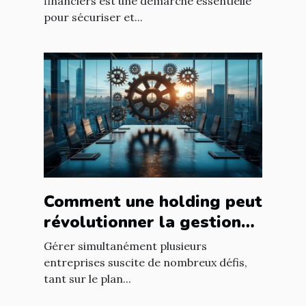
financiers est une démarche essentielle
pour sécuriser et...
Comment une holding peut
révolutionner la gestion
d’entreprises multiples ?
Gérer simultanément plusieurs
entreprises suscite de nombreux défis,
tant sur le plan...