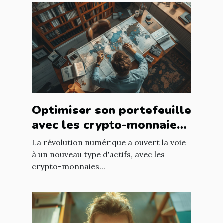
Optimiser son portefeuille
avec les crypto-monnaies
de niche à faible
La révolution numérique a ouvert la voie
capitalisation
à un nouveau type d'actifs, avec les
crypto-monnaies...