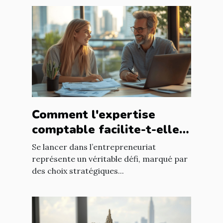
Comment l'expertise
comptable facilite-t-elle
le succès des nouveaux
Se lancer dans l’entrepreneuriat
entrepreneurs ?
représente un véritable défi, marqué par
des choix stratégiques...