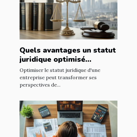
Quels avantages un statut
juridique optimisé
apporte-t-il à votre
Optimiser le statut juridique d'une
entreprise ?
entreprise peut transformer ses
perspectives de...