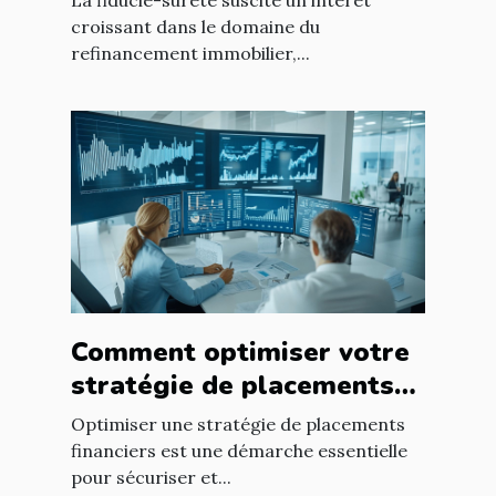
La fiducie-sûreté suscite un intérêt
?
croissant dans le domaine du
refinancement immobilier,...
Comment optimiser votre
stratégie de placements
financiers ?
Optimiser une stratégie de placements
financiers est une démarche essentielle
pour sécuriser et...