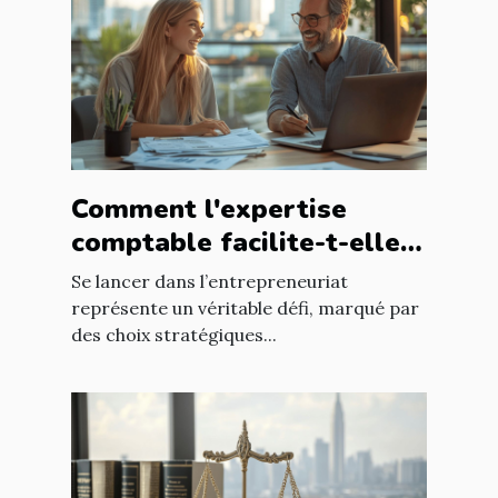
Comment l'expertise
comptable facilite-t-elle
le succès des nouveaux
Se lancer dans l’entrepreneuriat
entrepreneurs ?
représente un véritable défi, marqué par
des choix stratégiques...