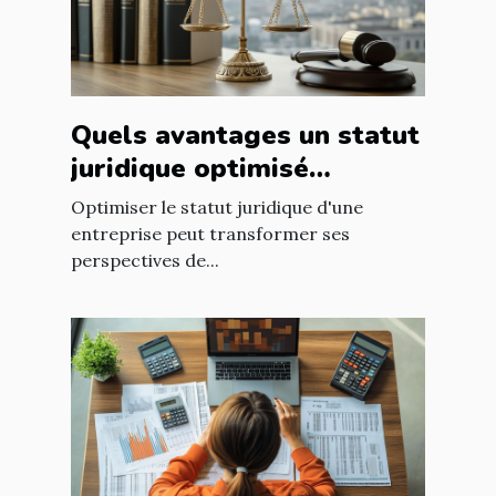
Quels avantages un statut
juridique optimisé
apporte-t-il à votre
Optimiser le statut juridique d'une
entreprise ?
entreprise peut transformer ses
perspectives de...