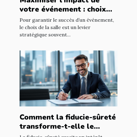
Maximiser l'impact de
votre événement : choix
stratégique de la salle
Pour garantir le succès d’un événement,
le choix de la salle est un levier
stratégique souvent...
Comment la fiducie-sûreté
transforme-t-elle le
refinancement immobilier