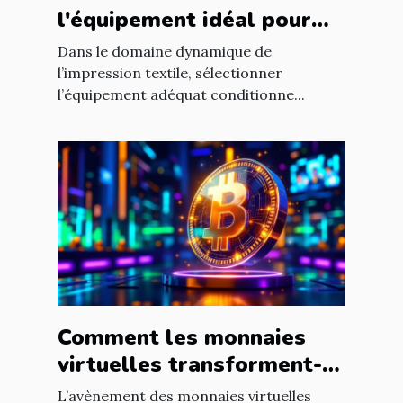
l'équipement idéal pour
votre atelier d'impression
Dans le domaine dynamique de
textile ?
l’impression textile, sélectionner
l’équipement adéquat conditionne...
Comment les monnaies
virtuelles transforment-
elles les jeux en ligne ?
L’avènement des monnaies virtuelles