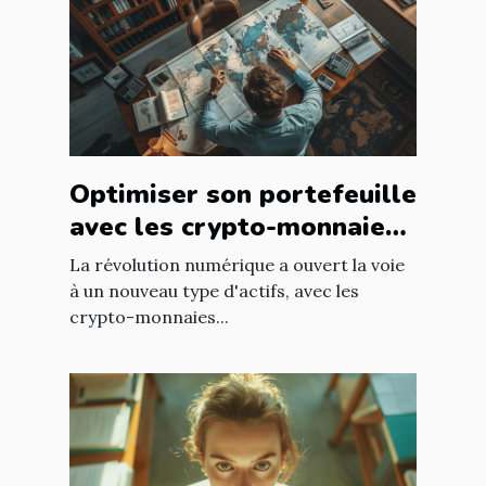
Optimiser son portefeuille
avec les crypto-monnaies
de niche à faible
La révolution numérique a ouvert la voie
capitalisation
à un nouveau type d'actifs, avec les
crypto-monnaies...