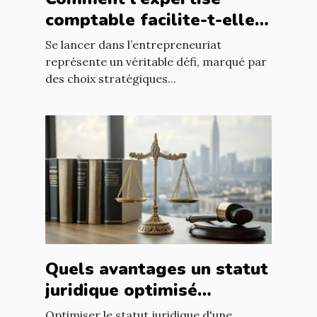
comptable facilite-t-elle
le succès des nouveaux
Se lancer dans l’entrepreneuriat
entrepreneurs ?
représente un véritable défi, marqué par
des choix stratégiques...
Quels avantages un statut
juridique optimisé
apporte-t-il à votre
Optimiser le statut juridique d'une