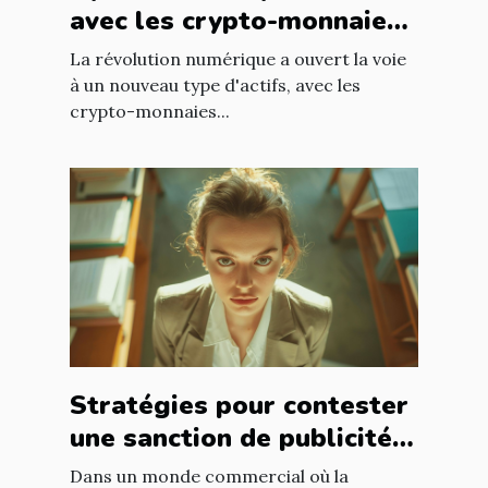
avec les crypto-monnaies
de niche à faible
La révolution numérique a ouvert la voie
capitalisation
à un nouveau type d'actifs, avec les
crypto-monnaies...
Stratégies pour contester
une sanction de publicité
mensongère
Dans un monde commercial où la