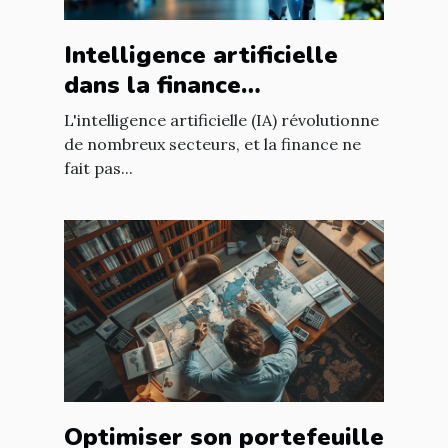
Intelligence artificielle
dans la finance
opportunités de
L'intelligence artificielle (IA) révolutionne
croissance et
de nombreux secteurs, et la finance ne
fait pas...
réglementation
Optimiser son portefeuille