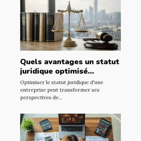
Quels avantages un statut
juridique optimisé
apporte-t-il à votre
Optimiser le statut juridique d'une
entreprise ?
entreprise peut transformer ses
perspectives de...