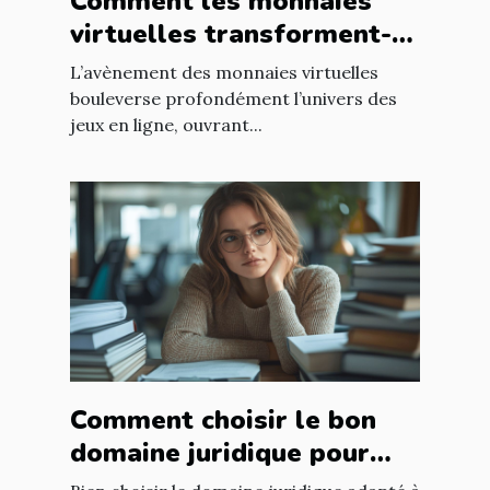
Comment les monnaies
virtuelles transforment-
elles les jeux en ligne ?
L’avènement des monnaies virtuelles
bouleverse profondément l’univers des
jeux en ligne, ouvrant...
Comment choisir le bon
domaine juridique pour
votre affaire ?