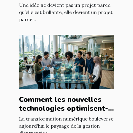
prennent forme
Une idée ne devient pas un projet parce
qu’elle est brillante, elle devient un projet
parce...
Comment les nouvelles
technologies optimisent-
elles la gestion
La transformation numérique bouleverse
d'entreprise ?
aujourd'hui le paysage de la gestion
d'entreprise....