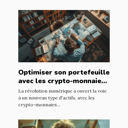
Optimiser son portefeuille
avec les crypto-monnaies
de niche à faible
La révolution numérique a ouvert la voie
capitalisation
à un nouveau type d'actifs, avec les
crypto-monnaies...