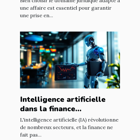
Bien choisir le domaine juridique adapté à
une affaire est essentiel pour garantir
une prise en...
Intelligence artificielle
dans la finance
opportunités de
L'intelligence artificielle (IA) révolutionne
croissance et
de nombreux secteurs, et la finance ne
fait pas...
réglementation