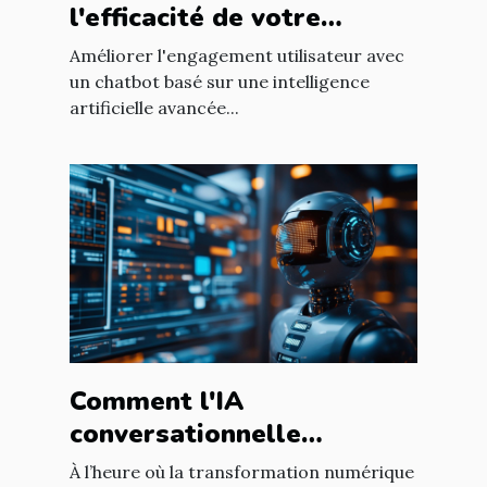
l'efficacité de votre
chatbot GPT pour
Améliorer l'engagement utilisateur avec
améliorer l'engagement
un chatbot basé sur une intelligence
artificielle avancée...
utilisateur
Comment l'IA
conversationnelle
révolutionne l'expérience
À l’heure où la transformation numérique