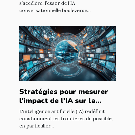
utilisateur sur les sites
s’accélère, l’essor de l’IA
conversationnelle bouleverse...
web
Stratégies pour mesurer
l'impact de l'IA sur la
qualité du contenu en
L'intelligence artificielle (IA) redéfinit
ligne
constamment les frontières du possible,
en particulier...