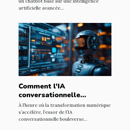
améliorer l'engagement
un chatbot basé sur une intelligence
artificielle avancée...
utilisateur
Comment l'IA
conversationnelle
révolutionne l'expérience
À l’heure où la transformation numérique
utilisateur sur les sites
s’accélère, l’essor de l’IA
conversationnelle bouleverse...
web