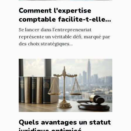
Comment l'expertise
comptable facilite-t-elle
le succès des nouveaux
Se lancer dans l’entrepreneuriat
entrepreneurs ?
représente un véritable défi, marqué par
des choix stratégiques...
Quels avantages un statut