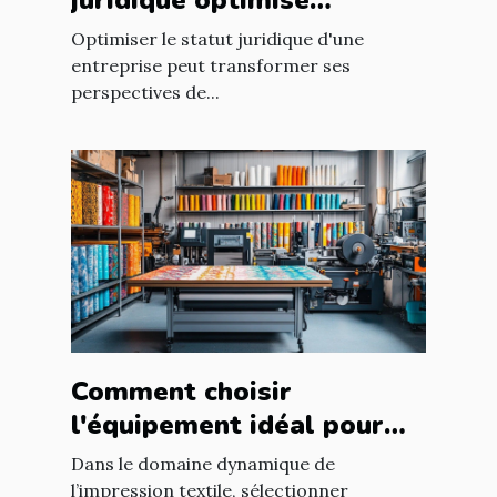
juridique optimisé
apporte-t-il à votre
Optimiser le statut juridique d'une
entreprise ?
entreprise peut transformer ses
perspectives de...
Comment choisir
l'équipement idéal pour
votre atelier d'impression
Dans le domaine dynamique de
textile ?
l’impression textile, sélectionner