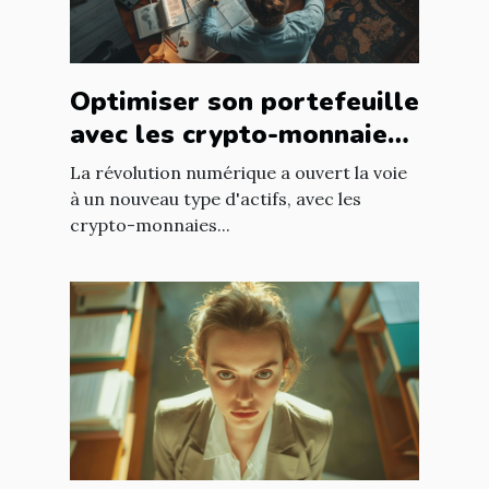
Optimiser son portefeuille
avec les crypto-monnaies
de niche à faible
La révolution numérique a ouvert la voie
capitalisation
à un nouveau type d'actifs, avec les
crypto-monnaies...