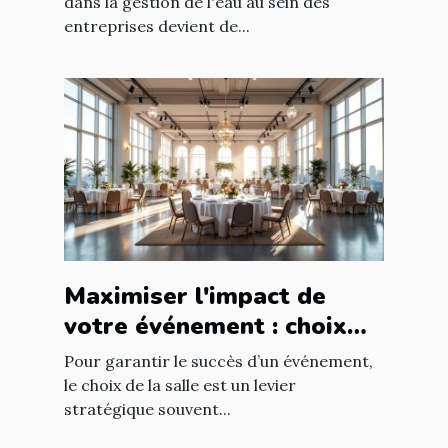
dans la gestion de l'eau au sein des
entreprises devient de...
Maximiser l'impact de
votre événement : choix
stratégique de la salle
Pour garantir le succès d’un événement,
le choix de la salle est un levier
stratégique souvent...