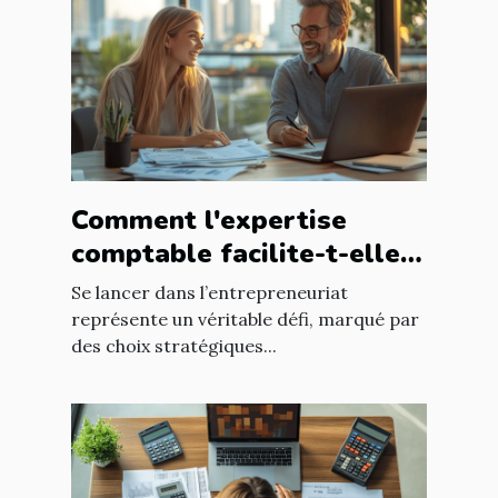
Comment l'expertise
comptable facilite-t-elle
le succès des nouveaux
Se lancer dans l’entrepreneuriat
entrepreneurs ?
représente un véritable défi, marqué par
des choix stratégiques...