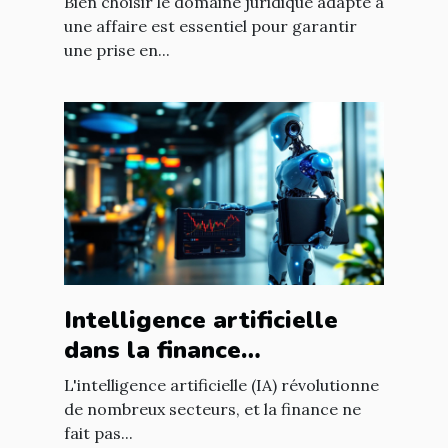
Bien choisir le domaine juridique adapté à
une affaire est essentiel pour garantir
une prise en...
Intelligence artificielle
dans la finance
opportunités de
L'intelligence artificielle (IA) révolutionne
croissance et
de nombreux secteurs, et la finance ne
fait pas...
réglementation