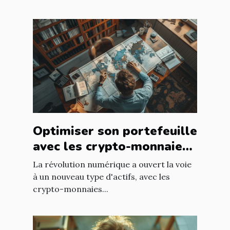
Optimiser son portefeuille
avec les crypto-monnaies
de niche à faible
La révolution numérique a ouvert la voie
capitalisation
à un nouveau type d'actifs, avec les
crypto-monnaies...