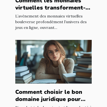
Comment les monnaies
virtuelles transforment-
elles les jeux en ligne ?
L’avènement des monnaies virtuelles
bouleverse profondément l’univers des
jeux en ligne, ouvrant...
Comment choisir le bon
domaine juridique pour
votre affaire ?