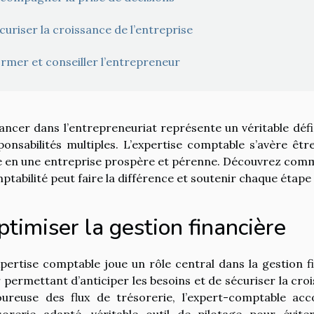
curiser la croissance de l’entreprise
rmer et conseiller l’entrepreneur
lancer dans l’entrepreneuriat représente un véritable déf
ponsabilités multiples. L’expertise comptable s’avère êt
e en une entreprise prospère et pérenne. Découvrez co
ptabilité peut faire la différence et soutenir chaque étap
timiser la gestion financière
xpertise comptable joue un rôle central dans la gestion 
r permettant d’anticiper les besoins et de sécuriser la cro
oureuse des flux de trésorerie, l’expert-comptable ac
sorerie adapté, véritable outil de pilotage pour éviter