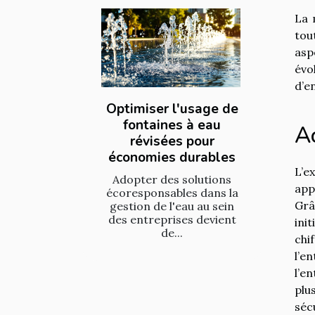
La 
tou
asp
évo
d’e
Optimiser l'usage de
fontaines à eau
A
révisées pour
économies durables
L’e
Adopter des solutions
app
écoresponsables dans la
Grâ
gestion de l'eau au sein
des entreprises devient
ini
de...
chi
l’e
l’e
plu
séc