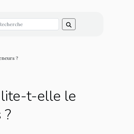
eneurs ?
ite-t-elle le
 ?