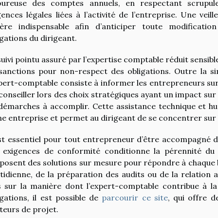
oureuse des comptes annuels, en respectant scrupu
gences légales liées à l’activité de l’entreprise. Une vei
vère indispensable afin d’anticiper toute modification
igations du dirigeant.
suivi pointu assuré par l’expertise comptable réduit sensib
sanctions pour non-respect des obligations. Outre la si
xpert-comptable consiste à informer les entrepreneurs sur 
 conseiller lors des choix stratégiques ayant un impact sur l
démarches à accomplir. Cette assistance technique et hu
ne entreprise et permet au dirigeant de se concentrer sur 
est essentiel pour tout entrepreneur d’être accompagné dè
 exigences de conformité conditionne la pérennité du 
posent des solutions sur mesure pour répondre à chaque bes
tidienne, de la préparation des audits ou de la relation a
s sur la manière dont l’expert-comptable contribue à la
igations, il est possible de
parcourir ce site
, qui offre 
teurs de projet.