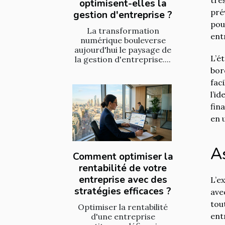
optimisent-elles la
pré
gestion d'entreprise ?
pou
La transformation
ent
numérique bouleverse
aujourd'hui le paysage de
L’é
la gestion d'entreprise....
bor
fac
l’i
fin
en 
A
Comment optimiser la
rentabilité de votre
entreprise avec des
L’e
stratégies efficaces ?
ave
tou
Optimiser la rentabilité
ent
d'une entreprise