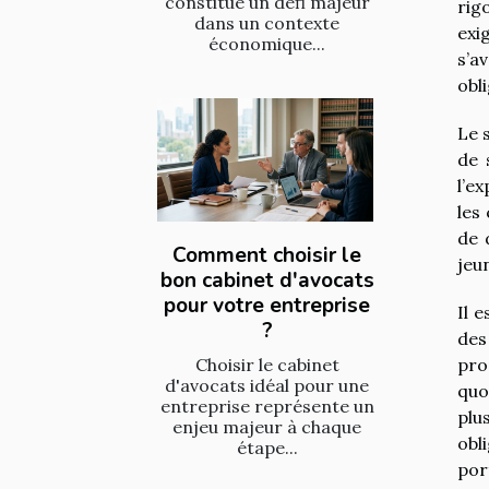
constitue un défi majeur
rig
dans un contexte
exi
économique...
s’a
obl
Le 
de 
l’e
les
de 
Comment choisir le
jeu
bon cabinet d'avocats
pour votre entreprise
Il 
?
des
Choisir le cabinet
pro
d'avocats idéal pour une
quo
entreprise représente un
plu
enjeu majeur à chaque
obl
étape...
por