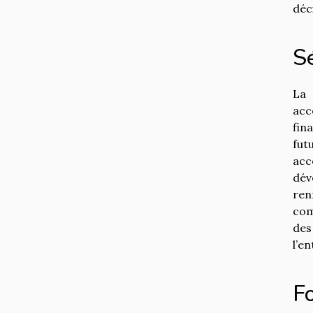
déc
Sé
La 
acc
fin
fut
acc
dév
ren
com
des
l’en
Fo