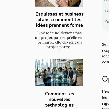
Sé
Esquisses et business
plans : comment les
Fo
idées prennent forme
Une idée ne devient pas
un projet parce qu’elle est
brillante, elle devient un
Se 
projet parce...
res
idé
com
Op
L’e
Comment les
leu
nouvelles
rig
technologies
tré