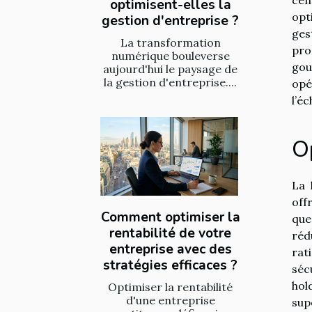
optimisent-elles la
opt
gestion d'entreprise ?
ges
La transformation
pro
numérique bouleverse
gou
aujourd'hui le paysage de
la gestion d'entreprise....
opé
l’é
Op
La 
off
Comment optimiser la
que
rentabilité de votre
réd
entreprise avec des
rat
stratégies efficaces ?
séc
hol
Optimiser la rentabilité
d'une entreprise
sup