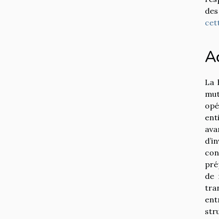
des
cet
A
La 
mut
opé
ent
ava
d’i
con
pré
de 
tra
ent
str