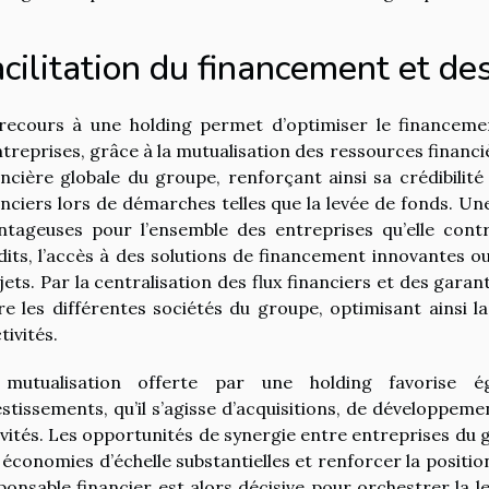
cilitation du financement et de
recours à une holding permet d’optimiser le financeme
ntreprises, grâce à la mutualisation des ressources financi
ancière globale du groupe, renforçant ainsi sa crédibili
anciers lors de démarches telles que la levée de fonds. Un
ntageuses pour l’ensemble des entreprises qu’elle contr
dits, l’accès à des solutions de financement innovantes 
jets. Par la centralisation des flux financiers et des garan
re les différentes sociétés du groupe, optimisant ainsi la
tivités.
mutualisation offerte par une holding favorise é
estissements, qu’il s’agisse d’acquisitions, de développemen
ivités. Les opportunités de synergie entre entreprises du 
 économies d’échelle substantielles et renforcer la positi
ponsable financier est alors décisive pour orchestrer la l