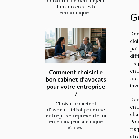
constitue un défi majeur
dans un contexte
économique...
Ge
Dan
clo
pat
dif
ris
ent
Comment choisir le
mei
bon cabinet d'avocats
inv
pour votre entreprise
?
Dan
Choisir le cabinet
ent
d'avocats idéal pour une
cha
entreprise représente un
enjeu majeur à chaque
Pou
étape...
ris
str