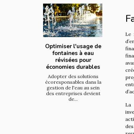
Fa
Le 
d’e
Optimiser l'usage de
fin
fontaines à eau
fin
révisées pour
ava
économies durables
cré
Adopter des solutions
pro
écoresponsables dans la
ent
gestion de l'eau au sein
d’ac
des entreprises devient
de...
La 
inv
act
des
res