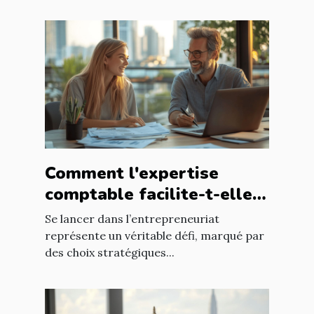
Comment l'expertise
comptable facilite-t-elle
le succès des nouveaux
Se lancer dans l’entrepreneuriat
entrepreneurs ?
représente un véritable défi, marqué par
des choix stratégiques...