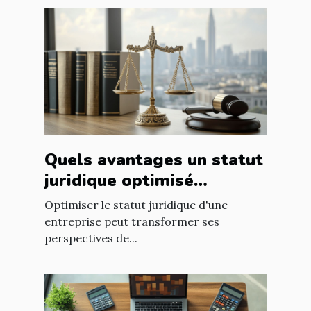
Quels avantages un statut
juridique optimisé
apporte-t-il à votre
Optimiser le statut juridique d'une
entreprise ?
entreprise peut transformer ses
perspectives de...