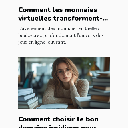
Comment les monnaies
virtuelles transforment-
elles les jeux en ligne ?
L’avènement des monnaies virtuelles
bouleverse profondément l’univers des
jeux en ligne, ouvrant...
Comment choisir le bon
domaine juridique pour