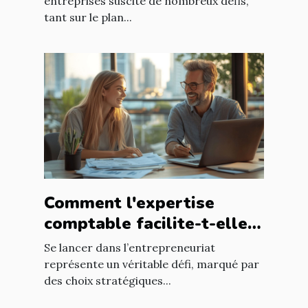
entreprises suscite de nombreux défis,
tant sur le plan...
Comment l'expertise
comptable facilite-t-elle
le succès des nouveaux
Se lancer dans l’entrepreneuriat
entrepreneurs ?
représente un véritable défi, marqué par
des choix stratégiques...