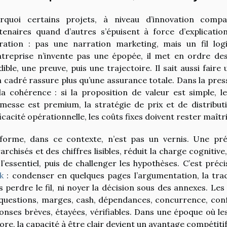
rquoi certains projets, à niveau d’innovation compa
tenaires quand d’autres s’épuisent à force d’explicatio
ration : pas une narration marketing, mais un fil logi
ntreprise n’invente pas une épopée, il met en ordre des
dible, une preuve, puis une trajectoire. Il sait aussi faire 
n cadré rassure plus qu’une assurance totale. Dans la pres
la cohérence : si la proposition de valeur est simple, les
messe est premium, la stratégie de prix et de distributi
ficacité opérationnelle, les coûts fixes doivent rester maîtr
forme, dans ce contexte, n’est pas un vernis. Une pr
rarchisés et des chiffres lisibles, réduit la charge cogniti
 l’essentiel, puis de challenger les hypothèses. C’est pré
k
: condenser en quelques pages l’argumentation, la trac
s perdre le fil, ni noyer la décision sous des annexes. Les
 questions, marges, cash, dépendances, concurrence, conf
onses brèves, étayées, vérifiables. Dans une époque où les 
ore, la capacité à être clair devient un avantage compétitif