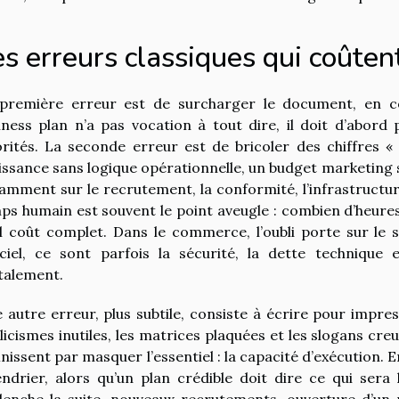
s erreurs classiques qui coûten
première erreur est de surcharger le document, en co
iness plan n’a pas vocation à tout dire, il doit d’abor
orités. La seconde erreur est de bricoler des chiffres «
issance sans logique opérationnelle, un budget marketing
amment sur le recrutement, la conformité, l’infrastructure,
ps humain est souvent le point aveugle : combien d’heures 
l coût complet. Dans le commerce, l’oubli porte sur le st
iciel, ce sont parfois la sécurité, la dette technique
talement.
 autre erreur, plus subtile, consiste à écrire pour impr
licismes inutiles, les matrices plaquées et les slogans cre
finissent par masquer l’essentiel : la capacité d’exécution. 
endrier, alors qu’un plan crédible doit dire ce qui sera
lenche la suite, nouveaux recrutements, ouverture d’un 