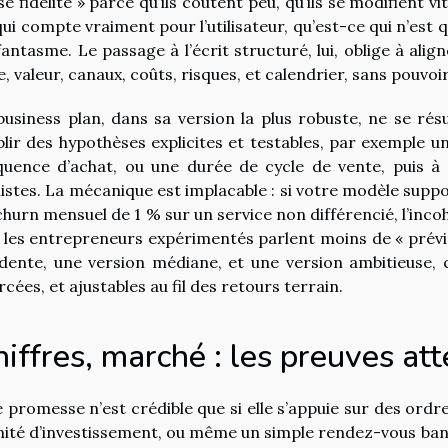
se fidélité » parce qu’ils coûtent peu, qu’ils se modifient v
qui compte vraiment pour l’utilisateur, qu’est-ce qui n’est 
fantasme. Le passage à l’écrit structuré, lui, oblige à alig
le, valeur, canaux, coûts, risques, et calendrier, sans pouvo
business plan, dans sa version la plus robuste, ne se ré
blir des hypothèses explicites et testables, par exemple 
quence d’achat, ou une durée de cycle de vente, puis à v
listes. La mécanique est implacable : si votre modèle suppo
churn mensuel de 1 % sur un service non différencié, l’inco
 les entrepreneurs expérimentés parlent moins de « prévis
dente, une version médiane, et une version ambitieuse,
rcées, et ajustables au fil des retours terrain.
iffres, marché : les preuves at
 promesse n’est crédible que si elle s’appuie sur des ordr
ité d’investissement, ou même un simple rendez-vous banc