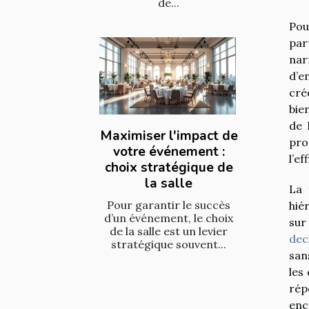
de...
Pou
par
nar
d’e
cré
bie
de 
Maximiser l'impact de
pro
votre événement :
l’ef
choix stratégique de
la salle
La 
Pour garantir le succès
hié
d’un événement, le choix
sur
de la salle est un levier
dec
stratégique souvent...
san
les
rép
enc