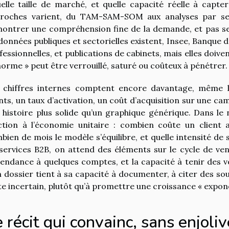
uelle taille de marché, et quelle capacité réelle à capt
roches varient, du TAM-SAM-SOM aux analyses par segm
ontrer une compréhension fine de la demande, et pas seu
 données publiques et sectorielles existent, Insee, Banque 
fessionnelles, et publications de cabinets, mais elles doiv
norme » peut être verrouillé, saturé ou coûteux à pénétrer.
 chiffres internes comptent encore davantage, même l
ents, un taux d’activation, un coût d’acquisition sur une 
 histoire plus solide qu’un graphique générique. Dans le n
ction à l’économie unitaire : combien coûte un client 
bien de mois le modèle s’équilibre, et quelle intensité de s
 services B2B, on attend des éléments sur le cycle de ven
endance à quelques comptes, et la capacité à tenir des vol
n dossier tient à sa capacité à documenter, à citer des sou
te incertain, plutôt qu’à promettre une croissance « expon
 récit qui convainc, sans enjoliv