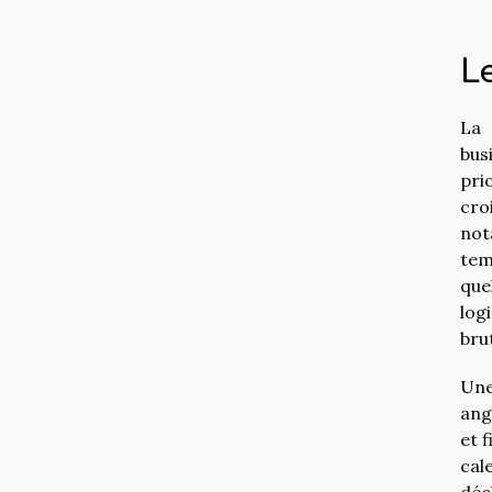
Le
La 
bus
pri
cro
not
tem
que
log
bru
Une
ang
et 
cal
déc