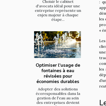
Choisir le cabinet
: q
d'avocats idéal pour une
app
entreprise représente un
dém
enjeu majeur à chaque
les
étape...
pro
« é
Les
cli
une
tra
com
Optimiser l'usage de
les
fontaines à eau
dép
révisées pour
d’u
économies durables
res
Adopter des solutions
écoresponsables dans la
gestion de l'eau au sein
Le
des entreprises devient