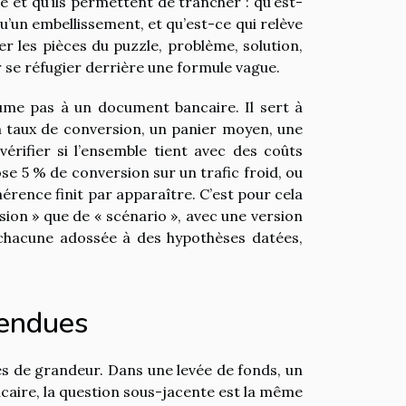
ite et qu’ils permettent de trancher : qu’est-
qu’un embellissement, et qu’est-ce qui relève
ner les pièces du puzzle, problème, solution,
ir se réfugier derrière une formule vague.
sume pas à un document bancaire. Il sert à
un taux de conversion, un panier moyen, une
érifier si l’ensemble tient avec des coûts
se 5 % de conversion sur un trafic froid, ou
hérence finit par apparaître. C’est pour cela
ion » que de « scénario », avec une version
 chacune adossée à des hypothèses datées,
tendues
es de grandeur. Dans une levée de fonds, un
aire, la question sous-jacente est la même