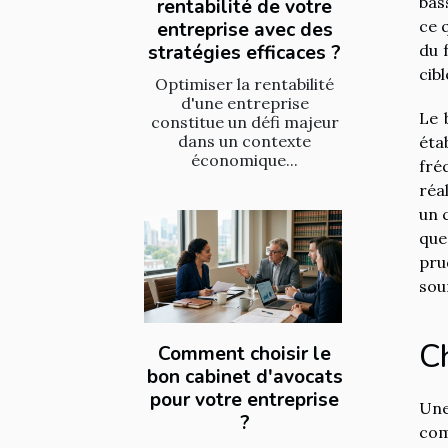
bas
rentabilité de votre
ce 
entreprise avec des
stratégies efficaces ?
du 
cib
Optimiser la rentabilité
d'une entreprise
Le 
constitue un défi majeur
dans un contexte
éta
économique...
fré
réa
un 
que
pru
sou
Ch
Comment choisir le
bon cabinet d'avocats
pour votre entreprise
Une
?
com