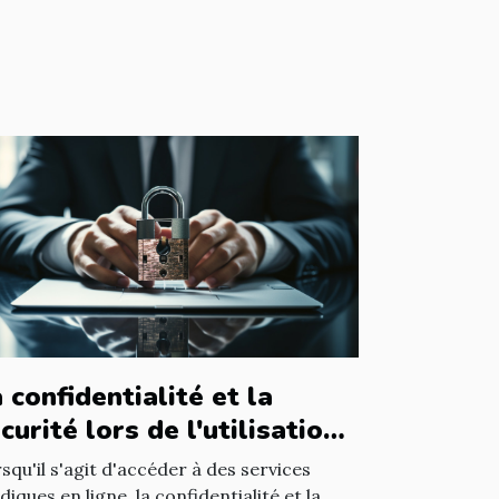
 confidentialité et la
curité lors de l'utilisation
un avocat en ligne
squ'il s'agit d'accéder à des services
idiques en ligne, la confidentialité et la