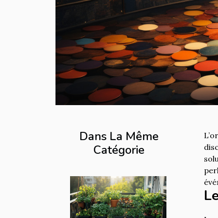
Dans La Même
L’o
Catégorie
dis
sol
per
évé
Le