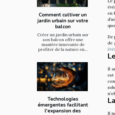
Le 
évé
en 
Comment cultiver un
d’u
jardin urbain sur votre
quo
balcon
Créer un jardin urbain sur
De p
son balcon offre une
de 
manière innovante de
évé
profiter de la nature en...
Le
Il 
est
con
solu
n’o
Technologies
La
émergentes facilitant
l'expansion des
Il 