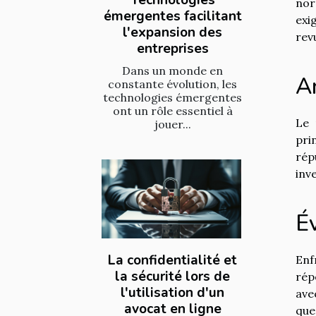
nor
émergentes facilitant
exi
l'expansion des
rev
entreprises
Dans un monde en
Am
constante évolution, les
technologies émergentes
ont un rôle essentiel à
Le 
jouer...
pri
rép
inv
Év
La confidentialité et
Enf
la sécurité lors de
rép
l'utilisation d'un
ave
avocat en ligne
que 