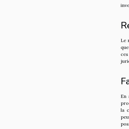
inv
Ré
Le 
que
ces
jur
F
En 
pro
la 
peu
pos