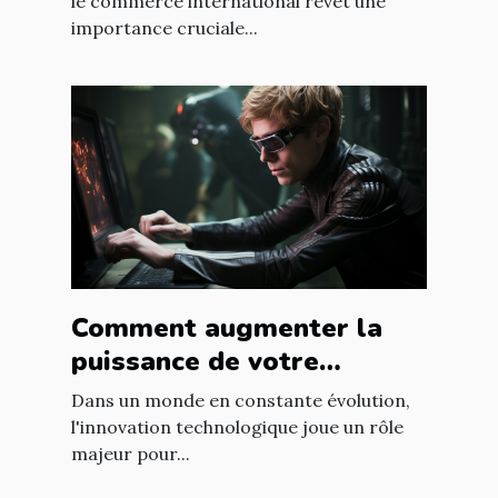
le commerce international revêt une
importance cruciale...
Comment augmenter la
puissance de votre
entreprise grâce aux
Dans un monde en constante évolution,
nouvelles technologies
l'innovation technologique joue un rôle
majeur pour...