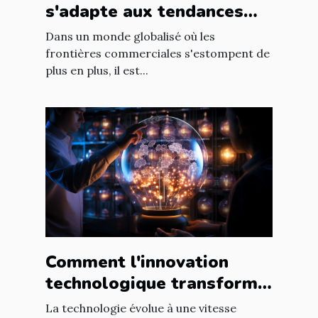
s'adapte aux tendances
internationales du marché
Dans un monde globalisé où les
en ligne
frontières commerciales s'estompent de
plus en plus, il est...
Comment l'innovation
technologique transforme
les entreprises à l'échelle
La technologie évolue à une vitesse