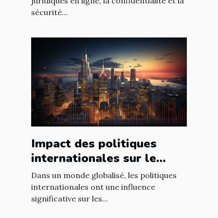
ligne
juridiques en ligne, la confidentialité et la
sécurité...
Impact des politiques
internationales sur le
marché immobilier
Dans un monde globalisé, les politiques
français
internationales ont une influence
significative sur les...