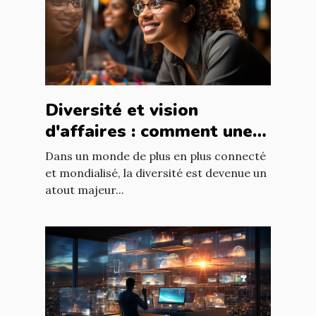
Diversité et vision
d'affaires : comment une
équipe diversifiée peut
Dans un monde de plus en plus connecté
stimuler l'innovation
et mondialisé, la diversité est devenue un
atout majeur...