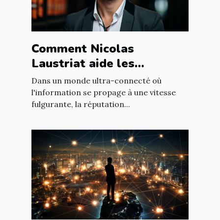
Comment Nicolas
Laustriat aide les
entreprises à améliorer
Dans un monde ultra-connecté où
leur e-réputation
l'information se propage à une vitesse
fulgurante, la réputation...