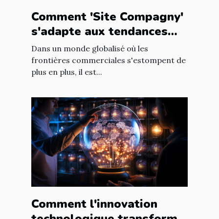
Comment 'Site Compagny'
s'adapte aux tendances
internationales du marché
Dans un monde globalisé où les
en ligne
frontières commerciales s'estompent de
plus en plus, il est...
Comment l'innovation
technologique transforme