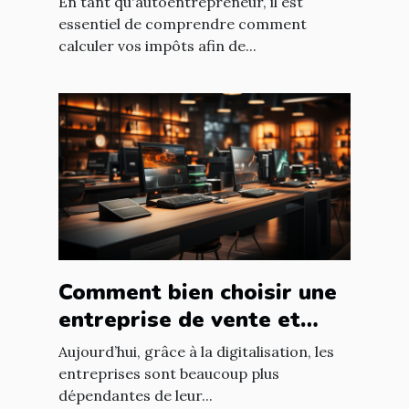
En tant qu'autoentrepreneur, il est
essentiel de comprendre comment
calculer vos impôts afin de...
Comment bien choisir une
entreprise de vente et
d'installation de parc
Aujourd’hui, grâce à la digitalisation, les
informatique ?
entreprises sont beaucoup plus
dépendantes de leur...