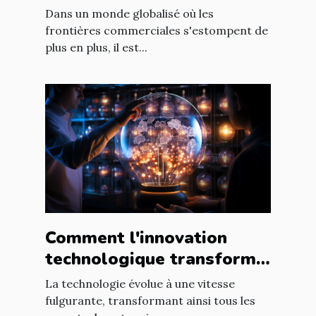
internationales du marché
Dans un monde globalisé où les
en ligne
frontières commerciales s'estompent de
plus en plus, il est...
Comment l'innovation
technologique transforme
les entreprises à l'échelle
La technologie évolue à une vitesse
mondiale
fulgurante, transformant ainsi tous les