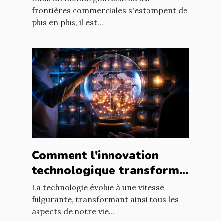
en ligne
frontières commerciales s'estompent de
plus en plus, il est...
Comment l'innovation
technologique transforme
les entreprises à l'échelle
La technologie évolue à une vitesse
mondiale
fulgurante, transformant ainsi tous les
aspects de notre vie...