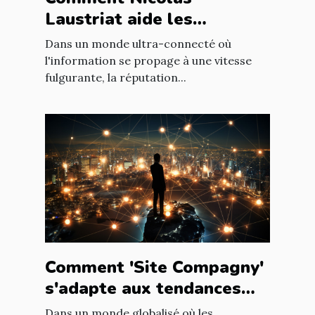
Laustriat aide les
entreprises à améliorer
Dans un monde ultra-connecté où
leur e-réputation
l'information se propage à une vitesse
fulgurante, la réputation...
Comment 'Site Compagny'
s'adapte aux tendances
internationales du marché
Dans un monde globalisé où les