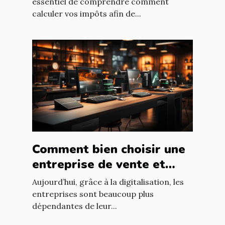
essentiel de comprendre comment
calculer vos impôts afin de...
Comment bien choisir une
entreprise de vente et
d'installation de parc
Aujourd’hui, grâce à la digitalisation, les
informatique ?
entreprises sont beaucoup plus
dépendantes de leur...