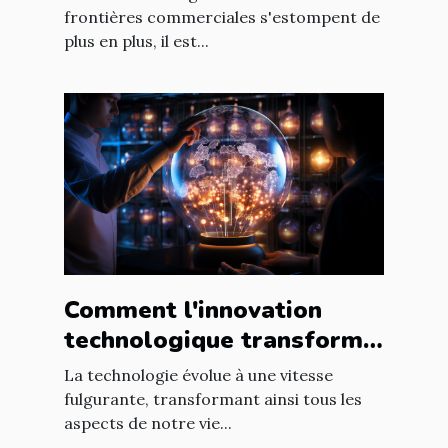
en ligne
frontières commerciales s'estompent de
plus en plus, il est...
Comment l'innovation
technologique transforme
les entreprises à l'échelle
La technologie évolue à une vitesse
mondiale
fulgurante, transformant ainsi tous les
aspects de notre vie...