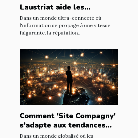
Laustriat aide les
entreprises à améliorer
Dans un monde ultra-connecté où
leur e-réputation
l'information se propage à une vitesse
fulgurante, la réputation...
Comment 'Site Compagny'
s'adapte aux tendances
internationales du marché
Dans un monde globalisé où les