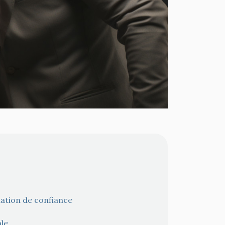
lation de confiance
ale