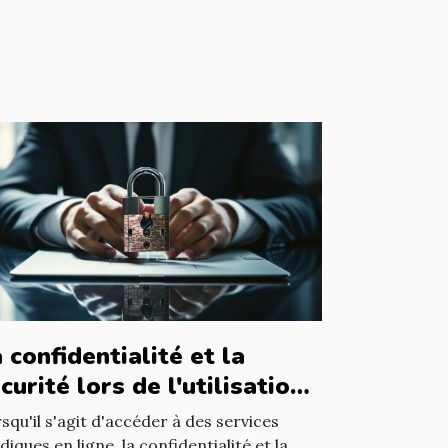
 confidentialité et la
curité lors de l'utilisation
un avocat en ligne
squ'il s'agit d'accéder à des services
idiques en ligne, la confidentialité et la