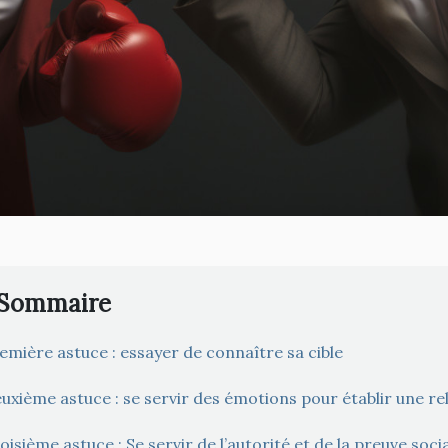
Sommaire
emière astuce : essayer de connaître sa cible
uxième astuce : se servir des émotions pour établir une re
oisième astuce : Se servir de l’autorité et de la preuve soci