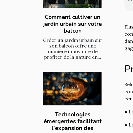
Comment cultiver un
jardin urbain sur votre
Plu
balcon
com
Créer un jardin urbain sur
dan
son balcon offre une
gag
manière innovante de
profiter de la nature en...
Pr
Sel
con
cer
● L
Technologies
émergentes facilitant
● Le
l'expansion des