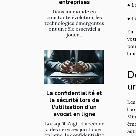
entreprises
● L
Dans un monde en
constante évolution, les
● L
technologies émergentes
ont un rôle essentiel à
En 
jouer...
vot
pou
lan
De
un
La confidentialité et
la sécurité lors de
Les
l'utilisation d'un
l’h
avocat en ligne
Mêm
Lorsqu'il s'agit d'accéder
émo
à des services juridiques
ast
en ligne, la confidentialité