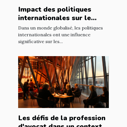
Impact des politiques
internationales sur le
marché immobilier
Dans un monde globalisé, les politiques
français
internationales ont une influence
significative sur les...
Les défis de la profession
d'avocat dans un contexte