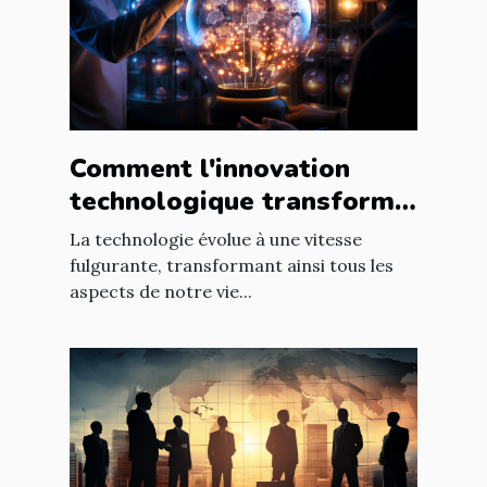
Comment l'innovation
technologique transforme
les entreprises à l'échelle
La technologie évolue à une vitesse
mondiale
fulgurante, transformant ainsi tous les
aspects de notre vie...