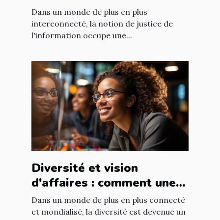
international : enjeux et
Dans un monde de plus en plus
défis
interconnecté, la notion de justice de
l'information occupe une...
Diversité et vision
d'affaires : comment une
équipe diversifiée peut
Dans un monde de plus en plus connecté
stimuler l'innovation
et mondialisé, la diversité est devenue un