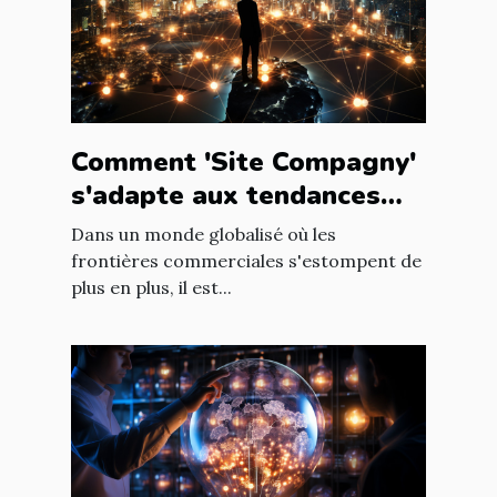
Comment 'Site Compagny'
s'adapte aux tendances
internationales du marché
Dans un monde globalisé où les
en ligne
frontières commerciales s'estompent de
plus en plus, il est...