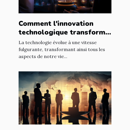
Comment l'innovation
technologique transforme
les entreprises à l'échelle
La technologie évolue à une vitesse
mondiale
fulgurante, transformant ainsi tous les
aspects de notre vie...