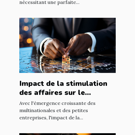
nécessitant une parfaite...
Impact de la stimulation
des affaires sur le
développement
Avec l'émergence croissante des
économique mondial
multinationales et des petites
entreprises, l'impact de la...