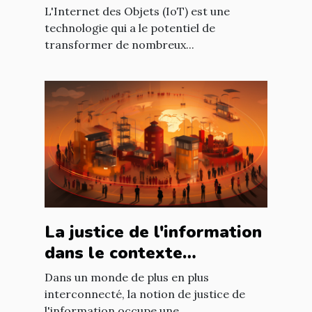
L'Internet des Objets (IoT) est une
technologie qui a le potentiel de
transformer de nombreux...
La justice de l'information
dans le contexte
international : enjeux et
Dans un monde de plus en plus
défis
interconnecté, la notion de justice de
l'information occupe une...