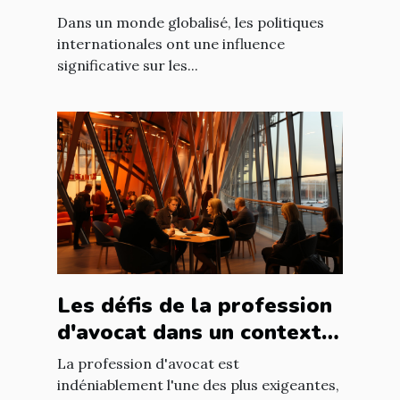
marché immobilier
Dans un monde globalisé, les politiques
français
internationales ont une influence
significative sur les...
Les défis de la profession
d'avocat dans un contexte
international à Nantes
La profession d'avocat est
indéniablement l'une des plus exigeantes,