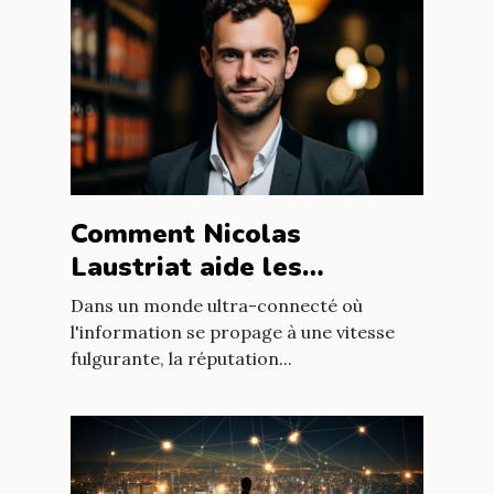
Comment Nicolas
Laustriat aide les
entreprises à améliorer
Dans un monde ultra-connecté où
leur e-réputation
l'information se propage à une vitesse
fulgurante, la réputation...