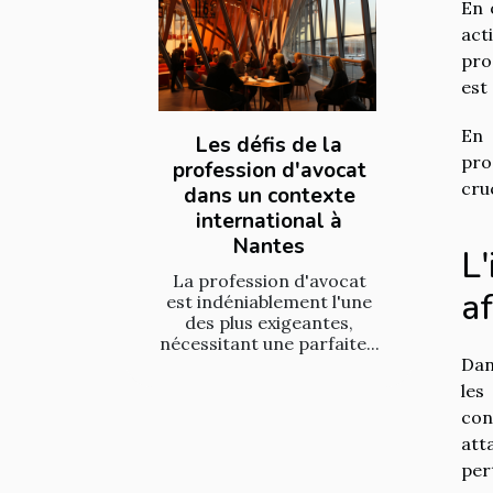
En 
act
pro
est
En 
Les défis de la
pro
profession d'avocat
cru
dans un contexte
international à
Nantes
L
La profession d'avocat
af
est indéniablement l'une
des plus exigeantes,
nécessitant une parfaite...
Dan
les
con
att
per