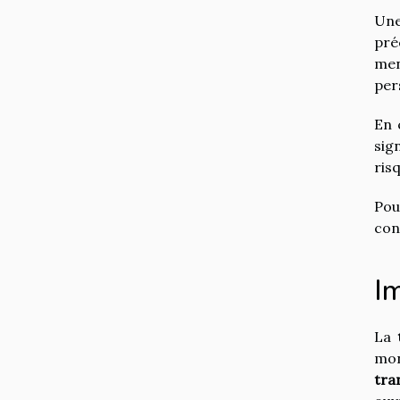
Une
pré
men
per
En 
sig
ris
Pou
con
Im
La
mon
tra