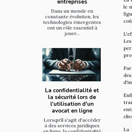
entreprises
le 
Dans un monde en
fig
constante évolution, les
coû
technologies émergentes
ont un rôle essentiel à
jouer...
L'e
Les
per
pro
Par
des
d'i
La confidentialité et
Enf
la sécurité lors de
tra
l'utilisation d'un
ent
avocat en ligne
clie
Lorsqu'il s'agit d'accéder
à des services juridiques
La 
en ligne, la confidentialité