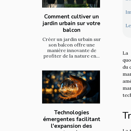
Im
Comment cultiver un
jardin urbain sur votre
Le
balcon
Créer un jardin urbain sur
son balcon offre une
manière innovante de
La 
profiter de la nature en...
quo
du 
man
amé
mar
tec
Technologies
T
émergentes facilitant
l'expansion des
La 