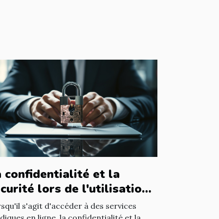
 confidentialité et la
curité lors de l'utilisation
un avocat en ligne
squ'il s'agit d'accéder à des services
idiques en ligne, la confidentialité et la