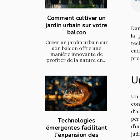
Comment cultiver un
jardin urbain sur votre
Dan
balcon
la 
Créer un jardin urbain sur
tec
son balcon offre une
cad
manière innovante de
pro
profiter de la nature en...
U
Un 
con
d'a
per
Technologies
d’i
émergentes facilitant
jud
l'expansion des