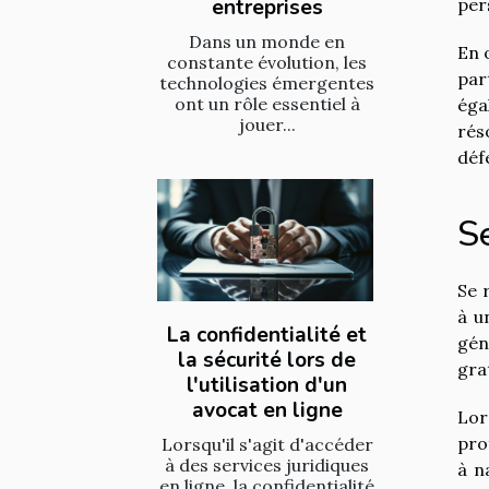
entreprises
per
Dans un monde en
En 
constante évolution, les
par
technologies émergentes
ont un rôle essentiel à
éga
jouer...
rés
déf
Se
Se 
à u
La confidentialité et
gén
la sécurité lors de
gra
l'utilisation d'un
avocat en ligne
Lor
pro
Lorsqu'il s'agit d'accéder
à des services juridiques
à n
en ligne, la confidentialité