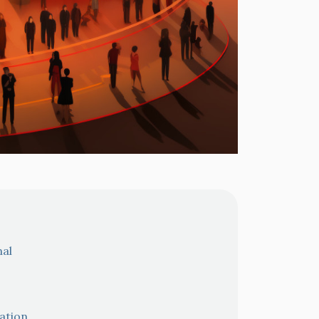
nal
mation