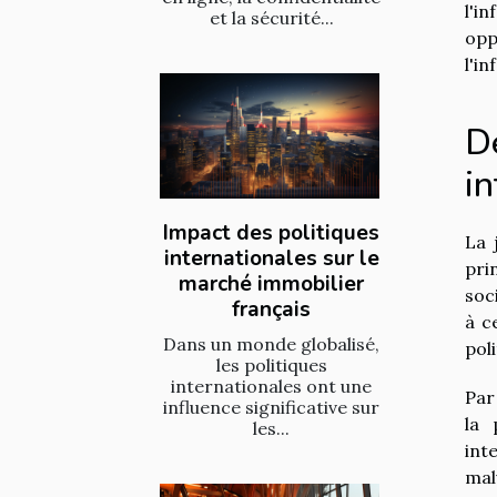
l'i
et la sécurité...
opp
l'i
Dé
in
Impact des politiques
La 
internationales sur le
pri
marché immobilier
soc
français
à c
Dans un monde globalisé,
pol
les politiques
internationales ont une
Par 
influence significative sur
la 
les...
int
mal