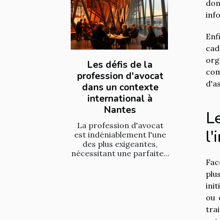
don
inf
Enf
cad
org
Les défis de la
com
profession d'avocat
d'a
dans un contexte
international à
Nantes
Le
La profession d'avocat
l'
est indéniablement l'une
des plus exigeantes,
nécessitant une parfaite...
Fac
plu
ini
ou 
tra