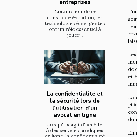
entreprises
Dans un monde en
L'u
constante évolution, les
sou
technologies émergentes
ren
ont un rôle essentiel à
rev
jouer...
lai
Les
mon
de 
et 
man
La confidentialité et
La 
la sécurité lors de
pil
l'utilisation d'un
con
avocat en ligne
don
Lorsqu'il s'agit d'accéder
à des services juridiques
Enf
en ligne, la confidentialité