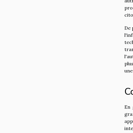
aut
pro
cit
De 
l'i
tec
tra
l'a
plu
une
Co
En 
gra
app
int