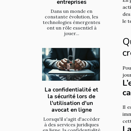
entreprises
act
Dans un monde en
des
constante évolution, les
le t
technologies émergentes
ont un rôle essentiel à
jouer...
Qu
cr
Pou
jou
L’
La confidentialité et
ca
la sécurité lors de
l'utilisation d'un
Il 
avocat en ligne
imm
Lorsqu'il s'agit d'accéder
cet
à des services juridiques
La
en ligne, la confidentialité