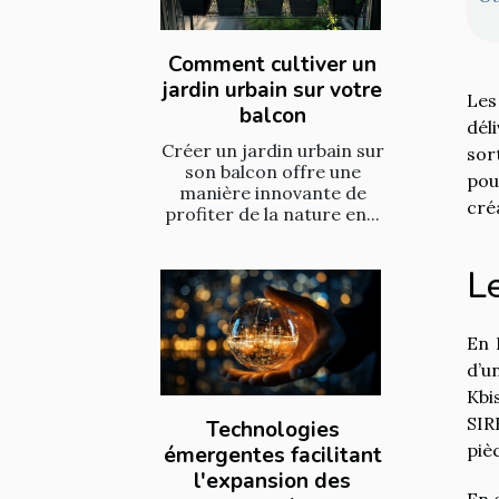
Comment cultiver un
jardin urbain sur votre
Les
balcon
dél
Créer un jardin urbain sur
sor
son balcon offre une
pou
manière innovante de
cré
profiter de la nature en...
Le
En 
d’u
Kbi
SIR
Technologies
piè
émergentes facilitant
l'expansion des
En 