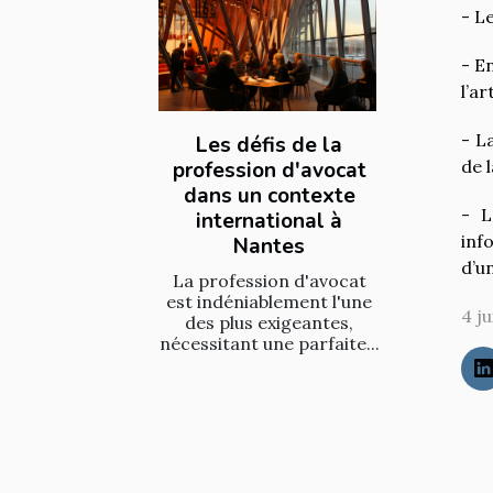
- L
- E
l’ar
- L
Les défis de la
de 
profession d'avocat
dans un contexte
- L
international à
inf
Nantes
d’u
La profession d'avocat
est indéniablement l'une
4 ju
des plus exigeantes,
nécessitant une parfaite...